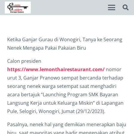
Disable flashes
visibility_off
Ketika Ganjar Gurau di Wonogiri, Tanya ke Seorang
Mark headings
title
Nenek Mengapa Pakai Pakaian Biru
Background Color
settings
Calon presiden
Zoom out
zoom_out
https://www.lemonthairestaurant.com/
nomor
urut 3, Ganjar Pranowo sempat bercanda terhadap
Zoom in
zoom_in
seorang nenek warga setempat saat menghadiri
Decrease font
remove_circle_outline
acara bertajuk “Launching Program SMK Bayaran
Langsung Kerja untuk Keluarga Miskin” di Lapangan
Increase font
add_circle_outline
Pule, Selogiri, Wonogiri, Jumat (29/12/2023).
Readable font
spellcheck
Pasalnya, nenek hal yang demikian menerapkan baju
Bright contrast
brightness_high
biru, saat mayoritas yang hadir mengenakan atribut