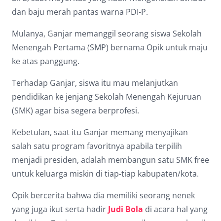
Dark contrast
brightness_low
dan baju merah pantas warna PDI-P.
Underline links
format_underlined
Mulanya, Ganjar memanggil seorang siswa Sekolah
Menengah Pertama (SMP) bernama Opik untuk maju
Mark links
font_download
ke atas panggung.
Reset
cached
all
Terhadap Ganjar, siswa itu mau melanjutkan
options
pendidikan ke jenjang Sekolah Menengah Kejuruan
(SMK) agar bisa segera berprofesi.
Kebetulan, saat itu Ganjar memang menyajikan
salah satu program favoritnya apabila terpilih
menjadi presiden, adalah membangun satu SMK free
untuk keluarga miskin di tiap-tiap kabupaten/kota.
Opik bercerita bahwa dia memiliki seorang nenek
yang juga ikut serta hadir
Judi Bola
di acara hal yang