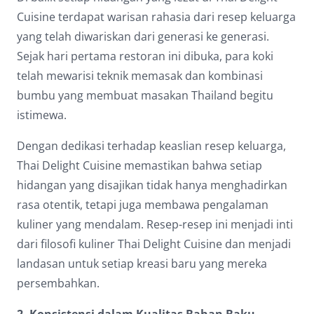
Dark contrast
brightness_low
Cuisine terdapat warisan rahasia dari resep keluarga
yang telah diwariskan dari generasi ke generasi.
Underline links
format_underlined
Sejak hari pertama restoran ini dibuka, para koki
Mark links
font_download
telah mewarisi teknik memasak dan kombinasi
bumbu yang membuat masakan Thailand begitu
Reset
cached
istimewa.
all
options
Dengan dedikasi terhadap keaslian resep keluarga,
Thai Delight Cuisine memastikan bahwa setiap
hidangan yang disajikan tidak hanya menghadirkan
rasa otentik, tetapi juga membawa pengalaman
kuliner yang mendalam. Resep-resep ini menjadi inti
dari filosofi kuliner Thai Delight Cuisine dan menjadi
landasan untuk setiap kreasi baru yang mereka
persembahkan.