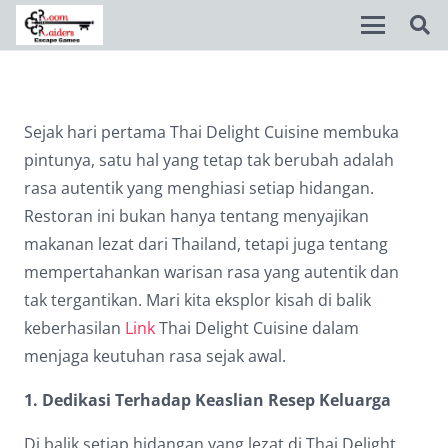
Disable flashes
visibility_off
Sejak hari pertama Thai Delight Cuisine membuka
Mark headings
title
pintunya, satu hal yang tetap tak berubah adalah
Background Color
settings
rasa autentik yang menghiasi setiap hidangan.
Restoran ini bukan hanya tentang menyajikan
Zoom out
zoom_out
makanan lezat dari Thailand, tetapi juga tentang
Zoom in
zoom_in
mempertahankan warisan rasa yang autentik dan
tak tergantikan. Mari kita eksplor kisah di balik
Decrease font
remove_circle_outline
keberhasilan
Link
Thai Delight Cuisine dalam
Increase font
add_circle_outline
menjaga keutuhan rasa sejak awal.
Readable font
spellcheck
1. Dedikasi Terhadap Keaslian Resep Keluarga
Bright contrast
brightness_high
Di balik setiap hidangan yang lezat di Thai Delight