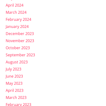
April 2024
March 2024
February 2024
January 2024
December 2023
November 2023
October 2023
September 2023
August 2023
July 2023
June 2023
May 2023
April 2023
March 2023
February 2023