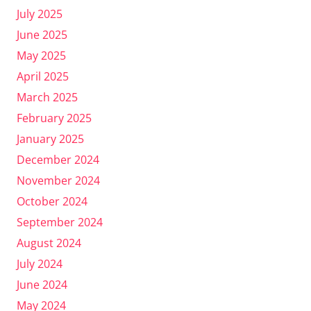
July 2025
June 2025
May 2025
April 2025
March 2025
February 2025
January 2025
December 2024
November 2024
October 2024
September 2024
August 2024
July 2024
June 2024
May 2024