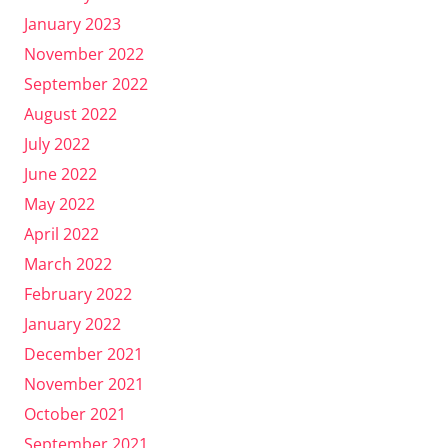
January 2023
November 2022
September 2022
August 2022
July 2022
June 2022
May 2022
April 2022
March 2022
February 2022
January 2022
December 2021
November 2021
October 2021
September 2021