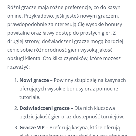
Różni gracze mają różne preferencje, co do kasyn
online. Przykładowo, jeśli jesteś nowym graczem,
prawdopodobnie zainteresują Cię wysokie bonusy
powitalne oraz łatwy dostęp do prostych gier. Z
drugiej strony, doświadczeni gracze mogą bardziej
cenić sobie różnorodność gier i wysoką jakość
obsługi klienta. Oto kilka czynników, które możesz
rozważyć:
Nowi gracze
– Powinny skupić się na kasynach
oferujących wysokie bonusy oraz pomocne
tutoriale.
Doświadczeni gracze
– Dla nich kluczowa
będzie jakość gier oraz dostępność turniejów.
Gracze VIP
– Preferują kasyna, które oferują