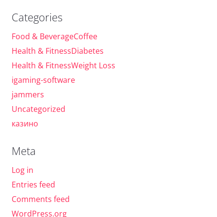
Categories
Food & BeverageCoffee
Health & FitnessDiabetes
Health & FitnessWeight Loss
igaming-software
jammers
Uncategorized
казино
Meta
Log in
Entries feed
Comments feed
WordPress.org