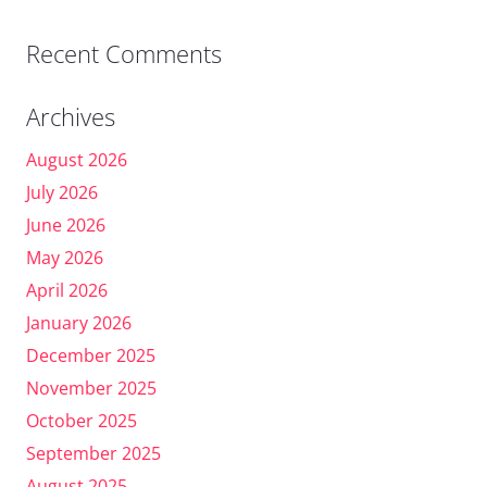
Recent Comments
Archives
August 2026
July 2026
June 2026
May 2026
April 2026
January 2026
December 2025
November 2025
October 2025
September 2025
August 2025