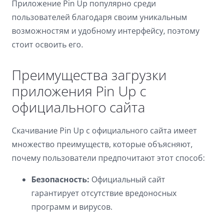
Приложение Pin Up популярно среди
Dark contrast
brightness_low
пользователей благодаря своим уникальным
Underline links
format_underlined
возможностям и удобному интерфейсу, поэтому
стоит освоить его.
Mark links
font_download
Reset
cached
Преимущества загрузки
all
приложения Pin Up с
options
официального сайта
Скачивание Pin Up с официального сайта имеет
множество преимуществ, которые объясняют,
почему пользователи предпочитают этот способ:
Безопасность:
Официальный сайт
гарантирует отсутствие вредоносных
программ и вирусов.