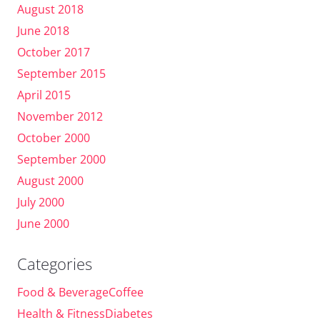
August 2018
June 2018
October 2017
September 2015
April 2015
November 2012
October 2000
September 2000
August 2000
July 2000
June 2000
Categories
Food & BeverageCoffee
Health & FitnessDiabetes