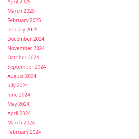
April 2025
March 2025
February 2025
January 2025
December 2024
November 2024
October 2024
September 2024
August 2024
July 2024
June 2024
May 2024
April 2024
March 2024
February 2024