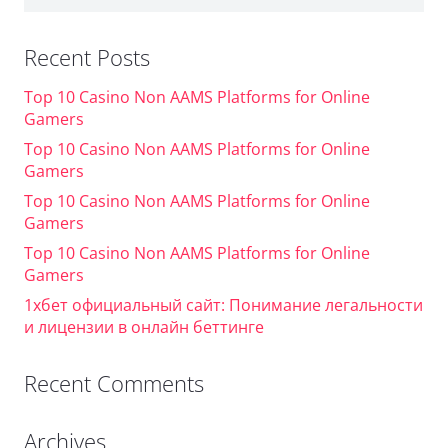
for:
Recent Posts
Top 10 Casino Non AAMS Platforms for Online
Gamers
Top 10 Casino Non AAMS Platforms for Online
Gamers
Top 10 Casino Non AAMS Platforms for Online
Gamers
Top 10 Casino Non AAMS Platforms for Online
Gamers
1хбет официальный сайт: Понимание легальности
и лицензии в онлайн беттинге
Recent Comments
Archives