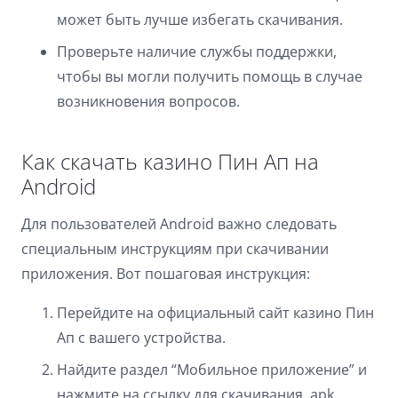
может быть лучше избегать скачивания.
Проверьте наличие службы поддержки,
чтобы вы могли получить помощь в случае
возникновения вопросов.
Как скачать казино Пин Ап на
Android
Для пользователей Android важно следовать
специальным инструкциям при скачивании
приложения. Вот пошаговая инструкция:
Перейдите на официальный сайт казино Пин
Ап с вашего устройства.
Найдите раздел “Мобильное приложение” и
нажмите на ссылку для скачивания .apk