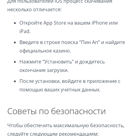
Для пользователей iOS процесс скачивания
несколько отличается:
Откройте App Store на вашем iPhone или
iPad.
Введите в строке поиска “Пин Ап” и найдите
официальное казино.
Нажмите “Установить” и дождитесь
окончания загрузки.
После установки, войдите в приложение с
помощью ваших учетных данных.
Советы по безопасности
Чтобы обеспечить максимальную безопасность,
следуйте следующим рекомендациям: