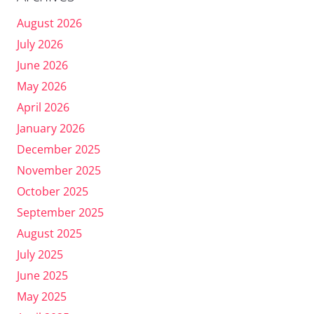
August 2026
July 2026
June 2026
May 2026
April 2026
January 2026
December 2025
November 2025
October 2025
September 2025
August 2025
July 2025
June 2025
May 2025