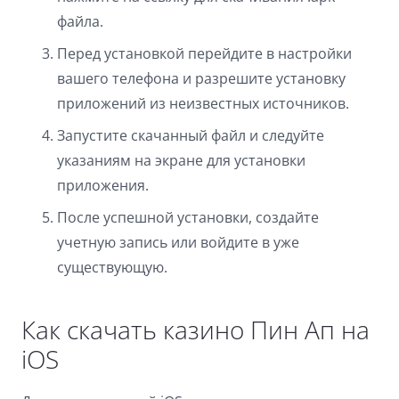
файла.
Перед установкой перейдите в настройки
вашего телефона и разрешите установку
приложений из неизвестных источников.
Запустите скачанный файл и следуйте
указаниям на экране для установки
приложения.
После успешной установки, создайте
учетную запись или войдите в уже
существующую.
Как скачать казино Пин Ап на
iOS