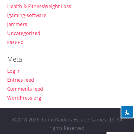
Health & FitnessWeight Loss
igaming-software
jammers
Uncategorized
казино
Meta
Log in
Entries feed
Comments feed
WordPress.org
©2018-2028 Room Raiders Escape Games LLC-All
rights Reserved