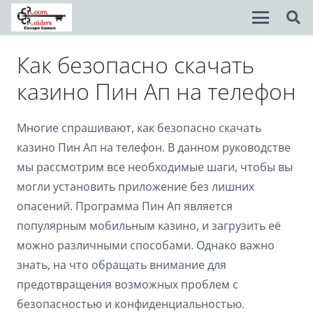
Как безопасно скачать
Disable flashes
visibility_off
казино Пин Ап на телефон
Mark headings
title
Background Color
settings
Многие спрашивают, как безопасно скачать
казино Пин Ап на телефон. В данном руководстве
Zoom out
zoom_out
мы рассмотрим все необходимые шаги, чтобы вы
Zoom in
zoom_in
могли установить приложение без лишних
опасений. Программа Пин Ап является
Decrease font
remove_circle_outline
популярным мобильным казино, и загрузить её
Increase font
add_circle_outline
можно различными способами. Однако важно
Readable font
знать, на что обращать внимание для
spellcheck
предотвращения возможных проблем с
Bright contrast
brightness_high
безопасностью и конфиденциальностью.