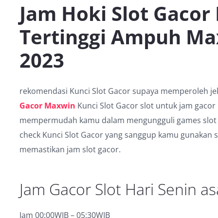
Jam Hoki Slot Gacor
Tertinggi Ampuh Ma
2023
rekomendasi Kunci Slot Gacor supaya memperoleh jek
Gacor Maxwin
Kunci Slot Gacor slot untuk jam gacor 
mempermudah kamu dalam mengungguli games slot 
check Kunci Slot Gacor yang sanggup kamu gunakan 
memastikan jam slot gacor.
Jam Gacor Slot Hari Senin as
Jam 00:00WIB – 05:30WIB