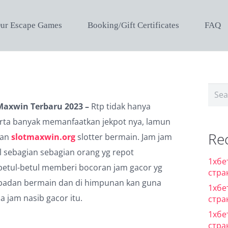
ur Escape Games
Booking/Gift Certificates
FAQ
Sear
for:
 Maxwin Terbaru 2023 –
Rtp tidak hanya
serta banyak memanfaatkan jekpot nya, lamun
Re
ian
slotmaxwin.org
slotter bermain. Jam jam
sal sebagian sebagian orang yg repot
1хбе
ri betul-betul memberi bocoran jam gacor yg
стра
 badan bermain dan di himpunan kan guna
1хбе
 jam nasib gacor itu.
стра
1хбе
стра