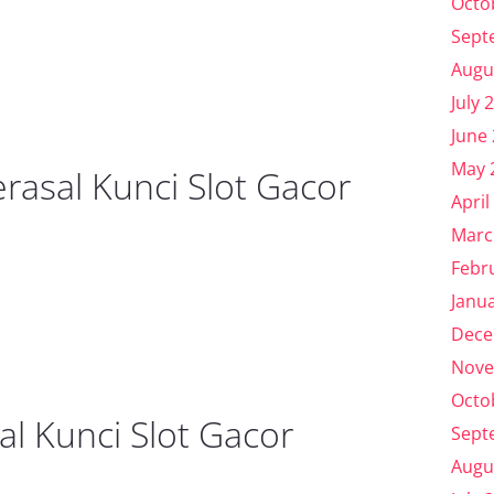
Octo
Sept
Augu
July 
June
May 
rasal Kunci Slot Gacor
April
Marc
Febr
Janu
Dece
Nove
Octo
al Kunci Slot Gacor
Sept
Augu