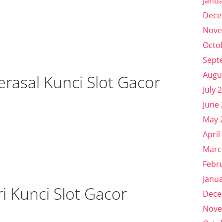
Janu
Dece
Nove
Octo
Sept
Augu
erasal Kunci Slot Gacor
July 
June
May 
April
Marc
Febr
Janu
i Kunci Slot Gacor
Dece
Nove