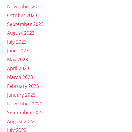
November 2023
October 2023
September 2023
August 2023
July 2023
June 2023
May 2023
April 2023
March 2023
February 2023
January 2023
November 2022
September 2022
August 2022
July 2022