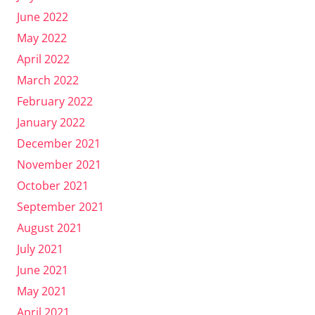
June 2022
May 2022
April 2022
March 2022
February 2022
January 2022
December 2021
November 2021
October 2021
September 2021
August 2021
July 2021
June 2021
May 2021
April 2021