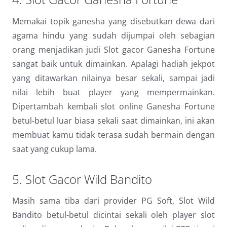
Memakai topik ganesha yang disebutkan dewa dari
agama hindu yang sudah dijumpai oleh sebagian
orang menjadikan judi Slot gacor Ganesha Fortune
sangat baik untuk dimainkan. Apalagi hadiah jekpot
yang ditawarkan nilainya besar sekali, sampai jadi
nilai lebih buat player yang mempermainkan.
Dipertambah kembali slot online Ganesha Fortune
betul-betul luar biasa sekali saat dimainkan, ini akan
membuat kamu tidak terasa sudah bermain dengan
saat yang cukup lama.
5. Slot Gacor Wild Bandito
Masih sama tiba dari provider PG Soft, Slot Wild
Bandito betul-betul dicintai sekali oleh player slot