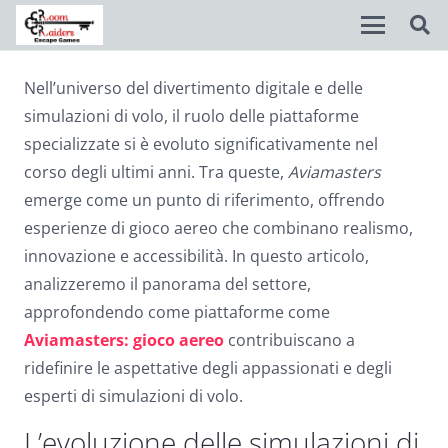
Nell’universo del divertimento digitale e delle
Disable flashes
visibility_off
simulazioni di volo, il ruolo delle piattaforme
Mark headings
title
specializzate si è evoluto significativamente nel
corso degli ultimi anni. Tra queste,
Aviamasters
Background Color
settings
emerge come un punto di riferimento, offrendo
Zoom out
zoom_out
esperienze di gioco aereo che combinano realismo,
innovazione e accessibilità. In questo articolo,
Zoom in
zoom_in
analizzeremo il panorama del settore,
Decrease font
remove_circle_outline
approfondendo come piattaforme come
Aviamasters: gioco aereo
contribuiscano a
Increase font
add_circle_outline
ridefinire le aspettative degli appassionati e degli
Readable font
spellcheck
esperti di simulazioni di volo.
Bright contrast
brightness_high
L’evoluzione delle simulazioni di