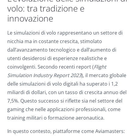
Dark contrast
brightness_low
volo: tra tradizione e
innovazione
Underline links
format_underlined
Mark links
font_download
Le simulazioni di volo rappresentano un settore di
nicchia ma in costante crescita, stimolato
Reset
cached
dall’avanzamento tecnologico e dall’aumento di
all
options
utenti desiderosi di esperienze realistiche e
coinvolgenti. Secondo recenti report (
Flight
Simulation Industry Report 2023
), il mercato globale
delle simulazioni di volo digitali ha superato i 1,2
miliardi di dollari, con un tasso di crescita annuo del
7,5%. Questo successo si riflette sia nel settore del
gaming che nelle applicazioni professionali, come
training militari o formazione aeronautica.
In questo contesto, piattaforme come Aviamasters: