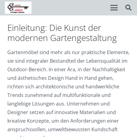
Einleitung: Die Kunst der
Disable flashes
visibility_off
modernen Gartengestaltung
Mark headings
title
Gartenmöbel sind mehr als nur praktische Elemente,
Background Color
settings
sie sind integraler Bestandteil der Lebensqualität im
Zoom out
zoom_out
Outdoor-Bereich. In einer Ära, in der Nachhaltigkeit
und ästhetisches Design Hand in Hand gehen,
Zoom in
zoom_in
richten sich architektonische und handwerkliche
Decrease font
remove_circle_outline
Trends zunehmend auf multifunktionale und
langlebige Lösungen aus. Unternehmen und
Increase font
add_circle_outline
Designer setzen auf innovative Materialien und
Readable font
spellcheck
kreative Konzepte, um den Anforderungen einer
Bright contrast
anspruchsvollen, umweltbewussten Kundschaft
brightness_high