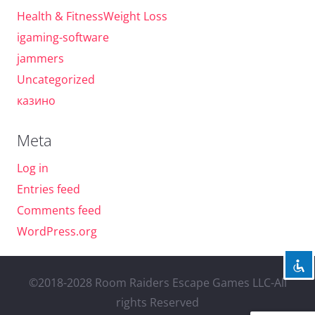
Health & FitnessWeight Loss
igaming-software
jammers
Uncategorized
казино
Meta
Log in
Entries feed
Comments feed
WordPress.org
©2018-2028 Room Raiders Escape Games LLC-All
rights Reserved