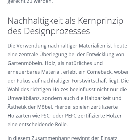
gerecht zu werden.
Dark contrast
brightness_low
Underline links
Nachhaltigkeit als Kernprinzip
format_underlined
des Designprozesses
Mark links
font_download
Reset
cached
Die Verwendung nachhaltiger Materialien ist heute
all
eine zentrale Überlegung bei der Entwicklung von
options
Gartenmöbeln. Holz, als natürliches und
erneuerbares Material, erlebt ein Comeback, wobei
der Fokus auf nachhaltiger Forstwirtschaft liegt. Die
Wahl des richtigen Holzes beeinflusst nicht nur die
Umweltbilanz, sondern auch die Haltbarkeit und
Ästhetik der Möbel. Hierbei spielen zertifizierte
Holzarten wie FSC- oder PEFC-zertifizierte Hölzer
eine entscheidende Rolle.
In diesem Zusammenhang gewinnt der Einsatz