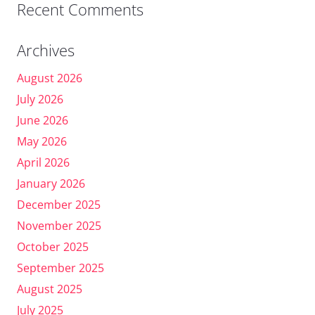
Recent Comments
Archives
August 2026
July 2026
June 2026
May 2026
April 2026
January 2026
December 2025
November 2025
October 2025
September 2025
August 2025
July 2025