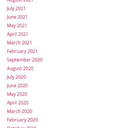
July 2021
June 2021
May 2021
April 2021
March 2021
February 2021
September 2020
August 2020
July 2020
June 2020
May 2020
April 2020
March 2020
February 2020