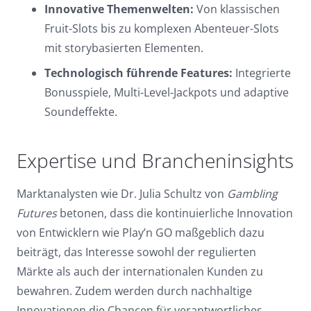
Innovative Themenwelten:
Von klassischen
Fruit-Slots bis zu komplexen Abenteuer-Slots
mit storybasierten Elementen.
Technologisch führende Features:
Integrierte
Bonusspiele, Multi-Level-Jackpots und adaptive
Soundeffekte.
Expertise und Brancheninsights
Marktanalysten wie Dr. Julia Schultz von
Gambling
Futures
betonen, dass die kontinuierliche Innovation
von Entwicklern wie Play’n GO maßgeblich dazu
beiträgt, das Interesse sowohl der regulierten
Märkte als auch der internationalen Kunden zu
bewahren. Zudem werden durch nachhaltige
Innovationen die Chancen für verantwortliches