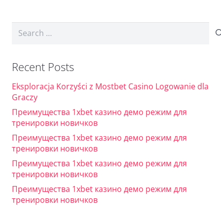
Search
for:
Recent Posts
Eksploracja Korzyści z Mostbet Casino Logowanie dla
Graczy
Преимущества 1xbet казино демо режим для
тренировки новичков
Преимущества 1xbet казино демо режим для
тренировки новичков
Преимущества 1xbet казино демо режим для
тренировки новичков
Преимущества 1xbet казино демо режим для
тренировки новичков