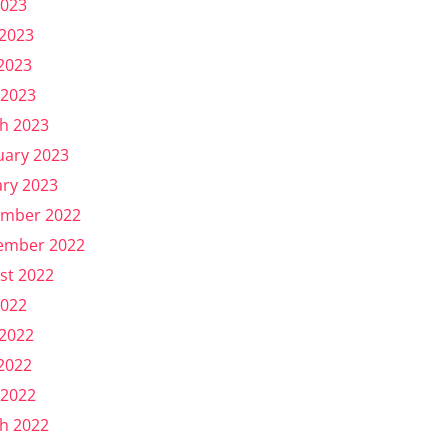
2023
 2023
2023
 2023
h 2023
uary 2023
ary 2023
mber 2022
ember 2022
st 2022
2022
 2022
2022
 2022
h 2022