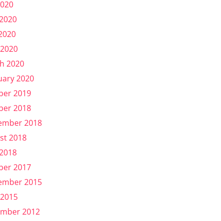
2020
 2020
2020
 2020
h 2020
uary 2020
ber 2019
ber 2018
ember 2018
st 2018
 2018
ber 2017
ember 2015
 2015
mber 2012