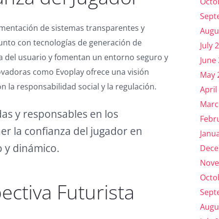
Octo
Sept
plementación de sistemas transparentes y
Augu
 junto con tecnologías de generación de
July 
za del usuario y fomentan un entorno seguro y
June
nnovadoras como Evoplay ofrece una visión
May 
n la responsabilidad social y la regulación.
April
Marc
das y responsables en los
Febr
er la confianza del jugador en
Janu
 y dinámico.
Dece
Nove
Octo
pectiva Futurista
Sept
Augu