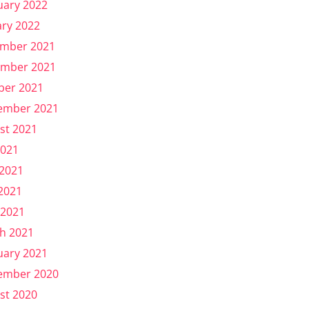
uary 2022
ary 2022
mber 2021
mber 2021
ber 2021
ember 2021
st 2021
2021
 2021
2021
 2021
h 2021
uary 2021
ember 2020
st 2020