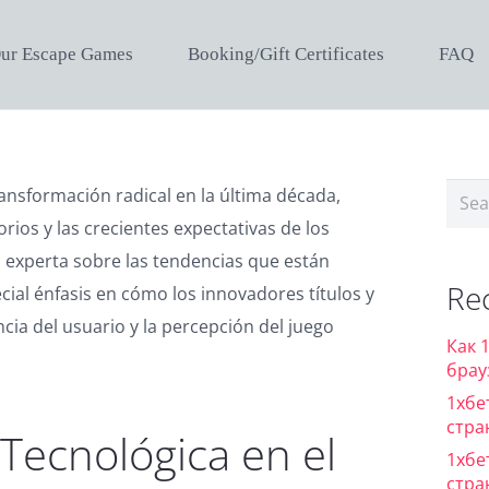
ur Escape Games
Booking/Gift Certificates
FAQ
Sear
ransformación radical en la última década,
for:
ios y las crecientes expectativas de los
a experta sobre las tendencias que están
Re
cial énfasis en cómo los innovadores títulos y
cia del usuario y la percepción del juego
Как 
брау
1хбе
стра
 Tecnológica en el
1хбе
стра