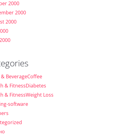
ber 2000
ember 2000
st 2000
2000
 2000
tegories
 & BeverageCoffee
th & FitnessDiabetes
th & FitnessWeight Loss
ing-software
ers
tegorized
но