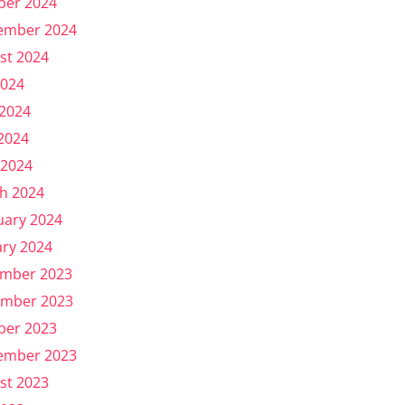
ber 2024
ember 2024
st 2024
2024
 2024
2024
 2024
h 2024
uary 2024
ary 2024
mber 2023
mber 2023
ber 2023
ember 2023
st 2023