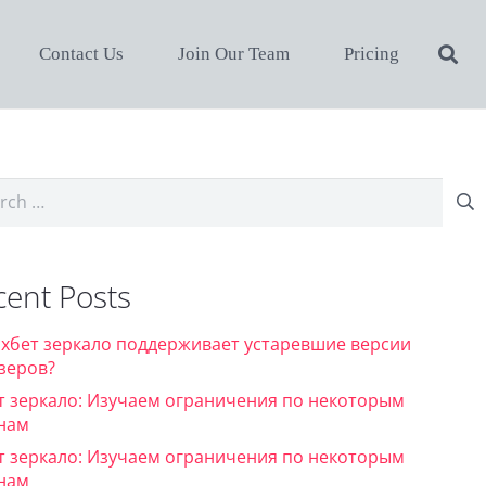
Contact Us
Join Our Team
Pricing
ch
cent Posts
1хбет зеркало поддерживает устаревшие версии
зеров?
т зеркало: Изучаем ограничения по некоторым
нам
т зеркало: Изучаем ограничения по некоторым
нам