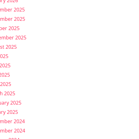
ary 2026
mber 2025
mber 2025
ber 2025
ember 2025
st 2025
2025
 2025
2025
 2025
h 2025
uary 2025
ary 2025
mber 2024
mber 2024