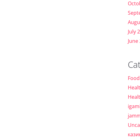
Octo
Sept
Augu
July 
June
Ca
Food
Heal
Heal
igam
jamm
Unca
кази