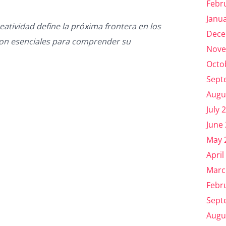
Febr
Janu
eatividad define la próxima frontera en los
Dece
s son esenciales para comprender su
Nove
Octo
Sept
Augu
July 
June
May 
April
Marc
Febr
Sept
Augu