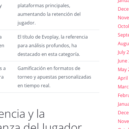
Janu
y
plataformas principales,
Dece
aumentando la retención del
Nove
jugador.
Octo
Sept
a
El título de Evoplay, la referencia
Augu
en
para análisis profundos, ha
July 
destacado en esta categoría.
June
s a
Gamificación en formatos de
May 
ra
torneo y apuestas personalizadas
April
en tiempo real.
Marc
Febr
Janu
encia y la
Dece
Nove
anza del Jugador