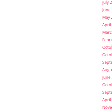
July 
June
May 
April
Marc
Febr
Octo
Octo
Sept
Augu
June
Octo
Sept
April
Nove