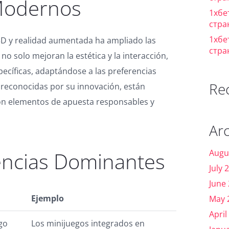
 Modernos
1хбе
стра
1хбе
en 3D y realidad aumentada ha ampliado las
стра
no solo mejoran la estética y la interacción,
cíficas, adaptándose a las preferencias
Re
 reconocidas por su innovación, están
con elementos de apuesta responsables y
Ar
Augu
encias Dominantes
July 
June
Ejemplo
May 
April
go
Los minijuegos integrados en