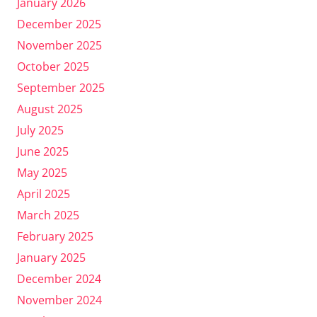
January 2026
December 2025
November 2025
October 2025
September 2025
August 2025
July 2025
June 2025
May 2025
April 2025
March 2025
February 2025
January 2025
December 2024
November 2024