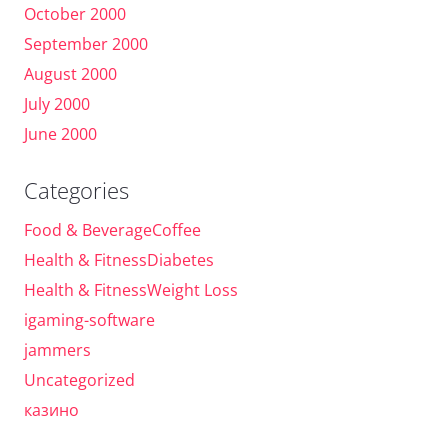
October 2000
September 2000
August 2000
July 2000
June 2000
Categories
Food & BeverageCoffee
Health & FitnessDiabetes
Health & FitnessWeight Loss
igaming-software
jammers
Uncategorized
казино