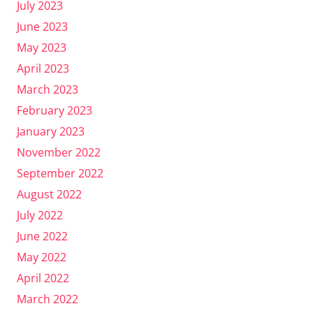
July 2023
June 2023
May 2023
April 2023
March 2023
February 2023
January 2023
November 2022
September 2022
August 2022
July 2022
June 2022
May 2022
April 2022
March 2022