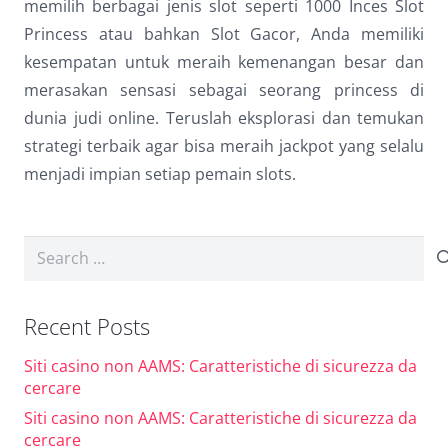
memilih berbagai jenis slot seperti 1000 Inces Slot
Princess atau bahkan Slot Gacor, Anda memiliki
kesempatan untuk meraih kemenangan besar dan
merasakan sensasi sebagai seorang princess di
dunia judi online. Teruslah eksplorasi dan temukan
strategi terbaik agar bisa meraih jackpot yang selalu
menjadi impian setiap pemain slots.
Search
for:
Recent Posts
Siti casino non AAMS: Caratteristiche di sicurezza da
cercare
Siti casino non AAMS: Caratteristiche di sicurezza da
cercare