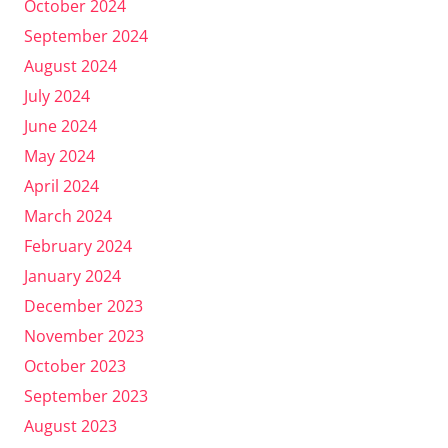
October 2024
September 2024
August 2024
July 2024
June 2024
May 2024
April 2024
March 2024
February 2024
January 2024
December 2023
November 2023
October 2023
September 2023
August 2023