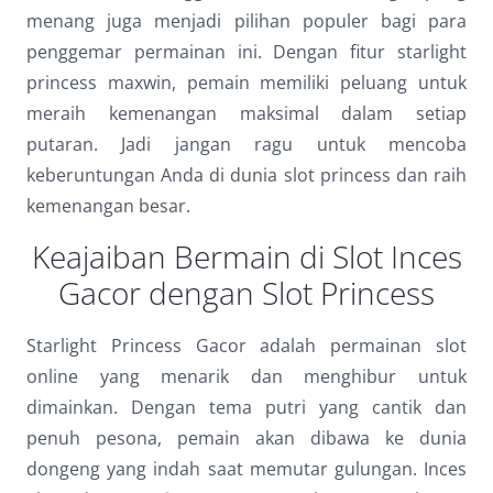
Dark contrast
brightness_low
menang juga menjadi pilihan populer bagi para
penggemar permainan ini. Dengan fitur starlight
Underline links
format_underlined
princess maxwin, pemain memiliki peluang untuk
Mark links
font_download
meraih kemenangan maksimal dalam setiap
putaran. Jadi jangan ragu untuk mencoba
Reset
cached
keberuntungan Anda di dunia slot princess dan raih
all
options
kemenangan besar.
Keajaiban Bermain di Slot Inces
Gacor dengan Slot Princess
Starlight Princess Gacor adalah permainan slot
online yang menarik dan menghibur untuk
dimainkan. Dengan tema putri yang cantik dan
penuh pesona, pemain akan dibawa ke dunia
dongeng yang indah saat memutar gulungan. Inces