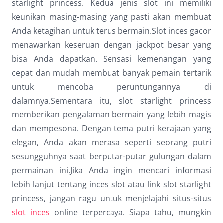
starlight princess. Kedua jenis slot ini memiliki
keunikan masing-masing yang pasti akan membuat
Anda ketagihan untuk terus bermain.Slot inces gacor
menawarkan keseruan dengan jackpot besar yang
bisa Anda dapatkan. Sensasi kemenangan yang
cepat dan mudah membuat banyak pemain tertarik
untuk mencoba peruntungannya di
dalamnya.Sementara itu, slot starlight princess
memberikan pengalaman bermain yang lebih magis
dan mempesona. Dengan tema putri kerajaan yang
elegan, Anda akan merasa seperti seorang putri
sesungguhnya saat berputar-putar gulungan dalam
permainan ini.Jika Anda ingin mencari informasi
lebih lanjut tentang inces slot atau link slot starlight
princess, jangan ragu untuk menjelajahi situs-situs
slot inces
online terpercaya. Siapa tahu, mungkin