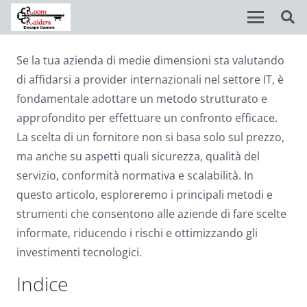
Se la tua azienda di medie dimensioni sta valutando
Disable flashes
visibility_off
di affidarsi a provider internazionali nel settore IT, è
Mark headings
title
fondamentale adottare un metodo strutturato e
approfondito per effettuare un confronto efficace.
Background Color
settings
La scelta di un fornitore non si basa solo sul prezzo,
Zoom out
zoom_out
ma anche su aspetti quali sicurezza, qualità del
servizio, conformità normativa e scalabilità. In
Zoom in
zoom_in
questo articolo, esploreremo i principali metodi e
Decrease font
remove_circle_outline
strumenti che consentono alle aziende di fare scelte
informate, riducendo i rischi e ottimizzando gli
Increase font
add_circle_outline
investimenti tecnologici.
Readable font
spellcheck
Indice
Bright contrast
brightness_high