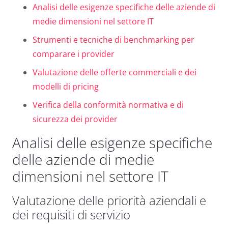
Analisi delle esigenze specifiche delle aziende di
Dark contrast
brightness_low
medie dimensioni nel settore IT
Underline links
format_underlined
Strumenti e tecniche di benchmarking per
Mark links
font_download
comparare i provider
Valutazione delle offerte commerciali e dei
Reset
cached
all
modelli di pricing
options
Verifica della conformità normativa e di
sicurezza dei provider
Analisi delle esigenze specifiche
delle aziende di medie
dimensioni nel settore IT
Valutazione delle priorità aziendali e
dei requisiti di servizio