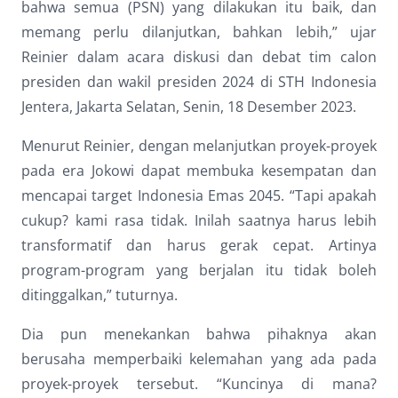
bahwa semua (PSN) yang dilakukan itu baik, dan
Dark contrast
brightness_low
memang perlu dilanjutkan, bahkan lebih,” ujar
Underline links
format_underlined
Reinier dalam acara diskusi dan debat tim calon
presiden dan wakil presiden 2024 di STH Indonesia
Mark links
font_download
Jentera, Jakarta Selatan, Senin, 18 Desember 2023.
Reset
cached
Menurut Reinier, dengan melanjutkan proyek-proyek
all
options
pada era Jokowi dapat membuka kesempatan dan
mencapai target Indonesia Emas 2045. “Tapi apakah
cukup? kami rasa tidak. Inilah saatnya harus lebih
transformatif dan harus gerak cepat. Artinya
program-program yang berjalan itu tidak boleh
ditinggalkan,” tuturnya.
Dia pun menekankan bahwa pihaknya akan
berusaha memperbaiki kelemahan yang ada pada
proyek-proyek tersebut. “Kuncinya di mana?