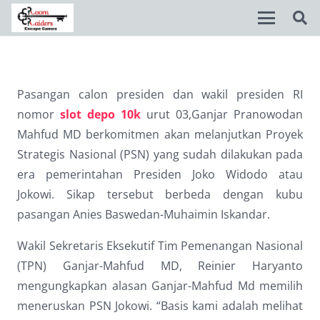
Disable flashes
visibility_off
Pasangan calon presiden dan wakil presiden RI
Mark headings
title
nomor
slot depo 10k
urut 03,Ganjar Pranowodan
Background Color
settings
Mahfud MD berkomitmen akan melanjutkan Proyek
Strategis Nasional (PSN) yang sudah dilakukan pada
Zoom out
zoom_out
era pemerintahan Presiden Joko Widodo atau
Zoom in
zoom_in
Jokowi. Sikap tersebut berbeda dengan kubu
pasangan Anies Baswedan-Muhaimin Iskandar.
Decrease font
remove_circle_outline
Wakil Sekretaris Eksekutif Tim Pemenangan Nasional
Increase font
add_circle_outline
(TPN) Ganjar-Mahfud MD, Reinier Haryanto
Readable font
spellcheck
mengungkapkan alasan Ganjar-Mahfud Md memilih
Bright contrast
brightness_high
meneruskan PSN Jokowi. “Basis kami adalah melihat