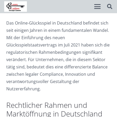
Das Online-Glücksspiel in Deutschland befindet sich
Disable flashes
visibility_off
seit einigen Jahren in einem fundamentalen Wandel.
Mark headings
title
Mit der Einführung des neuen
Glücksspielstaatsvertrags im Juli 2021 haben sich die
Background Color
settings
regulatorischen Rahmenbedingungen signifikant
Zoom out
zoom_out
verändert. Für Unternehmen, die in diesem Sektor
tätig sind, bedeutet dies eine differenzierte Balance
Zoom in
zoom_in
zwischen legaler Compliance, Innovation und
Decrease font
remove_circle_outline
verantwortungsvoller Gestaltung der
Nutzererfahrung.
Increase font
add_circle_outline
Readable font
spellcheck
Rechtlicher Rahmen und
Bright contrast
brightness_high
Marktöffnung in Deutschland