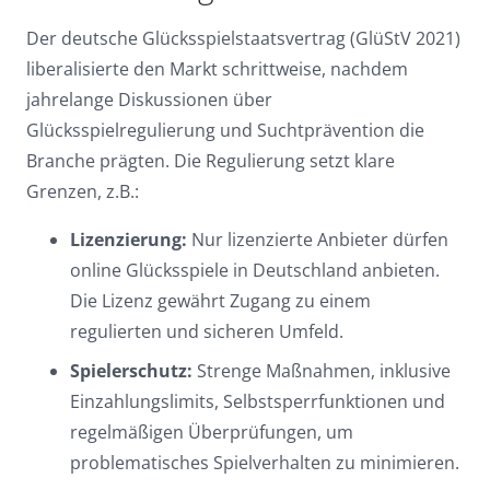
Dark contrast
brightness_low
Der deutsche Glücksspielstaatsvertrag (GlüStV 2021)
Underline links
format_underlined
liberalisierte den Markt schrittweise, nachdem
jahrelange Diskussionen über
Mark links
font_download
Glücksspielregulierung und Suchtprävention die
Reset
cached
Branche prägten. Die Regulierung setzt klare
all
Grenzen, z.B.:
options
Lizenzierung:
Nur lizenzierte Anbieter dürfen
online Glücksspiele in Deutschland anbieten.
Die Lizenz gewährt Zugang zu einem
regulierten und sicheren Umfeld.
Spielerschutz:
Strenge Maßnahmen, inklusive
Einzahlungslimits, Selbstsperrfunktionen und
regelmäßigen Überprüfungen, um
problematisches Spielverhalten zu minimieren.