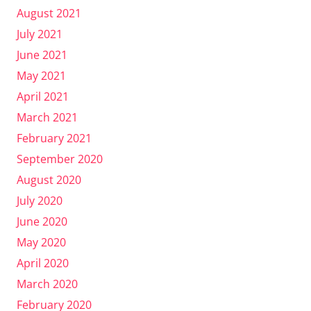
August 2021
July 2021
June 2021
May 2021
April 2021
March 2021
February 2021
September 2020
August 2020
July 2020
June 2020
May 2020
April 2020
March 2020
February 2020