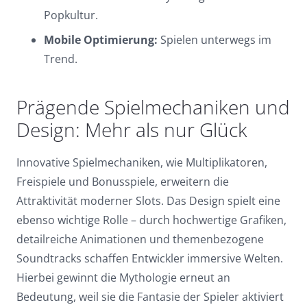
Popkultur.
Mobile Optimierung:
Spielen unterwegs im
Trend.
Prägende Spielmechaniken und
Design: Mehr als nur Glück
Innovative Spielmechaniken, wie Multiplikatoren,
Freispiele und Bonusspiele, erweitern die
Attraktivität moderner Slots. Das Design spielt eine
ebenso wichtige Rolle – durch hochwertige Grafiken,
detailreiche Animationen und themenbezogene
Soundtracks schaffen Entwickler immersive Welten.
Hierbei gewinnt die Mythologie erneut an
Bedeutung, weil sie die Fantasie der Spieler aktiviert