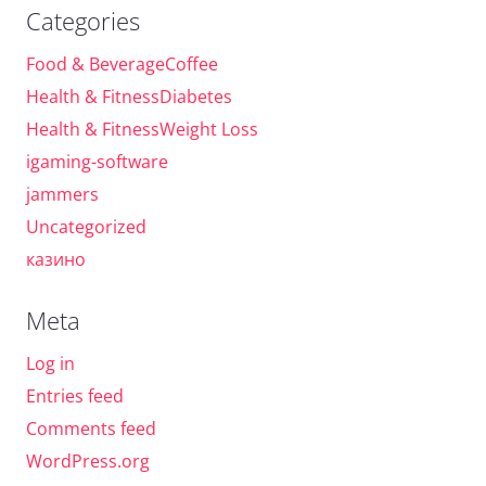
Categories
Food & BeverageCoffee
Health & FitnessDiabetes
Health & FitnessWeight Loss
igaming-software
jammers
Uncategorized
казино
Meta
Log in
Entries feed
Comments feed
WordPress.org