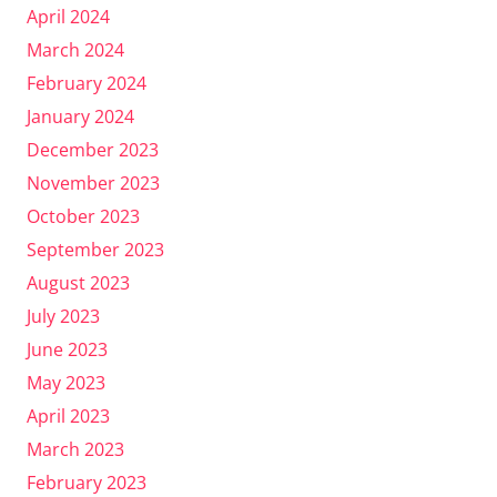
April 2024
March 2024
February 2024
January 2024
December 2023
November 2023
October 2023
September 2023
August 2023
July 2023
June 2023
May 2023
April 2023
March 2023
February 2023