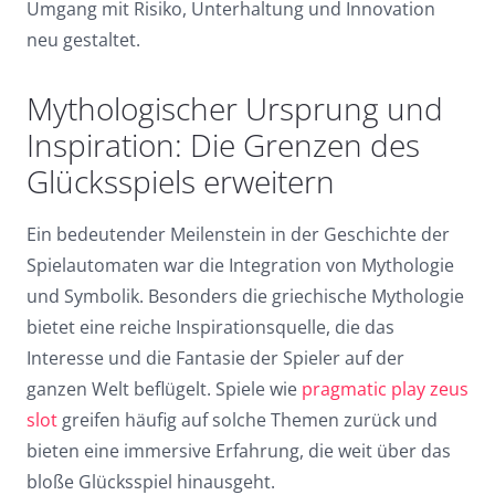
Umgang mit Risiko, Unterhaltung und Innovation
Dark contrast
brightness_low
neu gestaltet.
Underline links
format_underlined
Mythologischer Ursprung und
Mark links
font_download
Inspiration: Die Grenzen des
Reset
cached
Glücksspiels erweitern
all
options
Ein bedeutender Meilenstein in der Geschichte der
Spielautomaten war die Integration von Mythologie
und Symbolik. Besonders die griechische Mythologie
bietet eine reiche Inspirationsquelle, die das
Interesse und die Fantasie der Spieler auf der
ganzen Welt beflügelt. Spiele wie
pragmatic play zeus
slot
greifen häufig auf solche Themen zurück und
bieten eine immersive Erfahrung, die weit über das
bloße Glücksspiel hinausgeht.