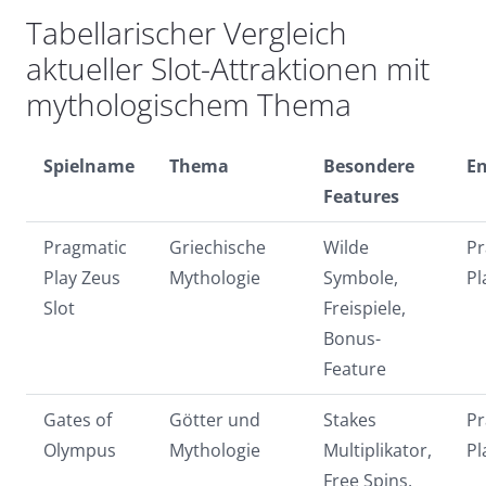
Tabellarischer Vergleich
aktueller Slot-Attraktionen mit
mythologischem Thema
Spielname
Thema
Besondere
En
Features
Pragmatic
Griechische
Wilde
Pr
Play Zeus
Mythologie
Symbole,
Pl
Slot
Freispiele,
Bonus-
Feature
Gates of
Götter und
Stakes
Pr
Olympus
Mythologie
Multiplikator,
Pl
Free Spins,