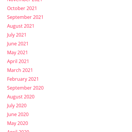
October 2021
September 2021
August 2021
July 2021
June 2021
May 2021
April 2021
March 2021
February 2021
September 2020
August 2020
July 2020
June 2020
May 2020
April 2020