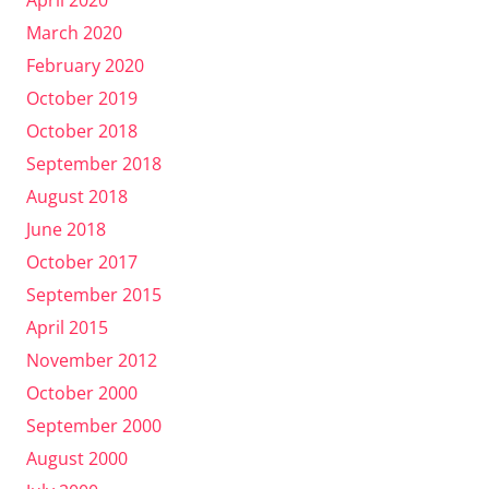
March 2020
February 2020
October 2019
October 2018
September 2018
August 2018
June 2018
October 2017
September 2015
April 2015
November 2012
October 2000
September 2000
August 2000