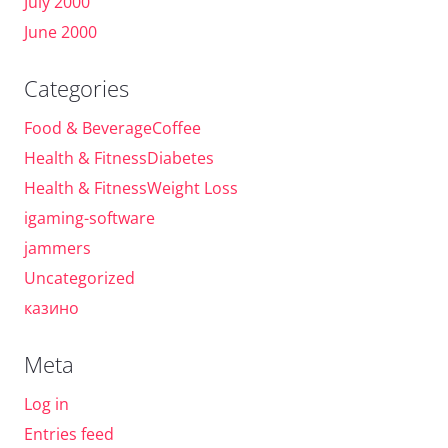
July 2000
June 2000
Categories
Food & BeverageCoffee
Health & FitnessDiabetes
Health & FitnessWeight Loss
igaming-software
jammers
Uncategorized
казино
Meta
Log in
Entries feed