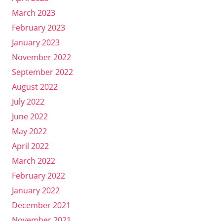
March 2023
February 2023
January 2023
November 2022
September 2022
August 2022
July 2022
June 2022
May 2022
April 2022
March 2022
February 2022
January 2022
December 2021
November 2021