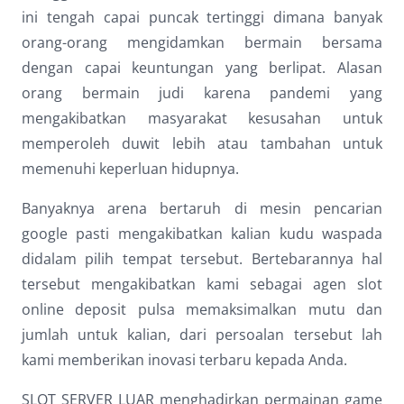
Dark contrast
brightness_low
ini tengah capai puncak tertinggi dimana banyak
orang-orang mengidamkan bermain bersama
Underline links
format_underlined
dengan capai keuntungan yang berlipat. Alasan
Mark links
font_download
orang bermain judi karena pandemi yang
mengakibatkan masyarakat kesusahan untuk
Reset
cached
memperoleh duwit lebih atau tambahan untuk
all
options
memenuhi keperluan hidupnya.
Banyaknya arena bertaruh di mesin pencarian
google pasti mengakibatkan kalian kudu waspada
didalam pilih tempat tersebut. Bertebarannya hal
tersebut mengakibatkan kami sebagai agen slot
online deposit pulsa memaksimalkan mutu dan
jumlah untuk kalian, dari persoalan tersebut lah
kami memberikan inovasi terbaru kepada Anda.
SLOT SERVER LUAR menghadirkan permainan game