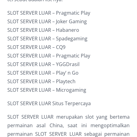
SLOT SERVER LUAR – Pragmatic Play
SLOT SERVER LUAR – Joker Gaming
SLOT SERVER LUAR – Habanero
SLOT SERVER LUAR – Spadegaming
SLOT SERVER LUAR – CQ9
SLOT SERVER LUAR – Pragmatic Play
SLOT SERVER LUAR – YGGDrasil
SLOT SERVER LUAR – Play’ n Go
SLOT SERVER LUAR – Playtech
SLOT SERVER LUAR – Microgaming
SLOT SERVER LUAR Situs Terpercaya
SLOT SERVER LUAR merupakan slot yang bertema
permainan asal China, saat ini mengoptimalkan
permainan SLOT SERVER LUAR sebagai permainan