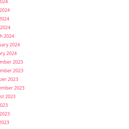
2024
 2024
2024
 2024
h 2024
uary 2024
ary 2024
mber 2023
mber 2023
ber 2023
ember 2023
st 2023
2023
 2023
2023