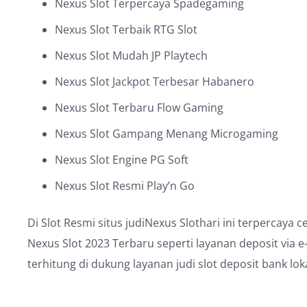
Nexus Slot Terpercaya Spadegaming
Nexus Slot Terbaik RTG Slot
Nexus Slot Mudah JP Playtech
Nexus Slot Jackpot Terbesar Habanero
Nexus Slot Terbaru Flow Gaming
Nexus Slot Gampang Menang Microgaming
Nexus Slot Engine PG Soft
Nexus Slot Resmi Play’n Go
Di Slot Resmi situs judiNexus Slothari ini terpercaya
Nexus Slot 2023 Terbaru seperti layanan deposit via 
terhitung di dukung layanan judi slot deposit bank loka