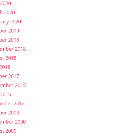
 2020
h 2020
uary 2020
ber 2019
ber 2018
ember 2018
st 2018
 2018
ber 2017
ember 2015
 2015
mber 2012
ber 2000
ember 2000
st 2000