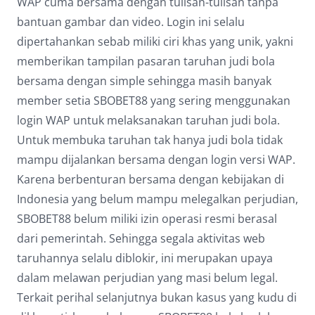
WAP cuma bersama dengan tulisan-tulisan tanpa
bantuan gambar dan video. Login ini selalu
dipertahankan sebab miliki ciri khas yang unik, yakni
memberikan tampilan pasaran taruhan judi bola
bersama dengan simple sehingga masih banyak
member setia SBOBET88 yang sering menggunakan
login WAP untuk melaksanakan taruhan judi bola.
Untuk membuka taruhan tak hanya judi bola tidak
mampu dijalankan bersama dengan login versi WAP.
Karena berbenturan bersama dengan kebijakan di
Indonesia yang belum mampu melegalkan perjudian,
SBOBET88 belum miliki izin operasi resmi berasal
dari pemerintah. Sehingga segala aktivitas web
taruhannya selalu diblokir, ini merupakan upaya
dalam melawan perjudian yang masi belum legal.
Terkait perihal selanjutnya bukan kasus yang kudu di