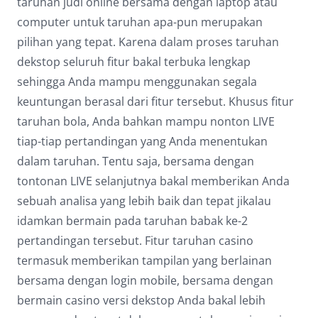
taruhan judi online bersama dengan laptop atau
computer untuk taruhan apa-pun merupakan
pilihan yang tepat. Karena dalam proses taruhan
dekstop seluruh fitur bakal terbuka lengkap
sehingga Anda mampu menggunakan segala
keuntungan berasal dari fitur tersebut. Khusus fitur
taruhan bola, Anda bahkan mampu nonton LIVE
tiap-tiap pertandingan yang Anda menentukan
dalam taruhan. Tentu saja, bersama dengan
tontonan LIVE selanjutnya bakal memberikan Anda
sebuah analisa yang lebih baik dan tepat jikalau
idamkan bermain pada taruhan babak ke-2
pertandingan tersebut. Fitur taruhan casino
termasuk memberikan tampilan yang berlainan
bersama dengan login mobile, bersama dengan
bermain casino versi dekstop Anda bakal lebih