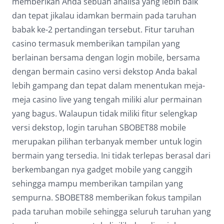
memberikan Anda sebuah analisa yang lebih baik
Dark contrast
brightness_low
dan tepat jikalau idamkan bermain pada taruhan
Underline links
babak ke-2 pertandingan tersebut. Fitur taruhan
format_underlined
casino termasuk memberikan tampilan yang
Mark links
font_download
berlainan bersama dengan login mobile, bersama
Reset
dengan bermain casino versi dekstop Anda bakal
cached
all
lebih gampang dan tepat dalam menentukan meja-
options
meja casino live yang tengah miliki alur permainan
yang bagus. Walaupun tidak miliki fitur selengkap
versi dekstop, login taruhan SBOBET88 mobile
merupakan pilihan terbanyak member untuk login
bermain yang tersedia. Ini tidak terlepas berasal dari
berkembangan nya gadget mobile yang canggih
sehingga mampu memberikan tampilan yang
sempurna. SBOBET88 memberikan fokus tampilan
pada taruhan mobile sehingga seluruh taruhan yang