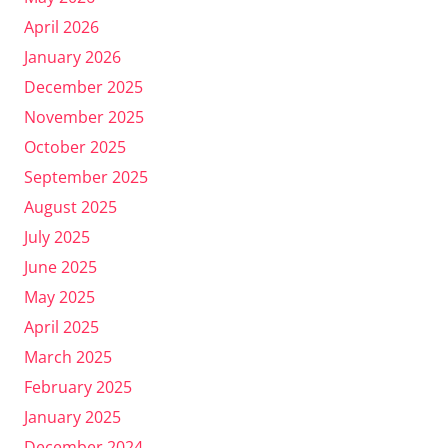
April 2026
January 2026
December 2025
November 2025
October 2025
September 2025
August 2025
July 2025
June 2025
May 2025
April 2025
March 2025
February 2025
January 2025
December 2024