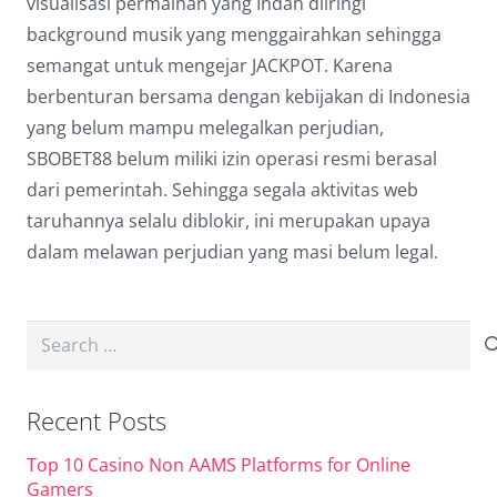
visualisasi permainan yang Indah diiringi
background musik yang menggairahkan sehingga
semangat untuk mengejar JACKPOT. Karena
berbenturan bersama dengan kebijakan di Indonesia
yang belum mampu melegalkan perjudian,
SBOBET88 belum miliki izin operasi resmi berasal
dari pemerintah. Sehingga segala aktivitas web
taruhannya selalu diblokir, ini merupakan upaya
dalam melawan perjudian yang masi belum legal.
Search
for:
Recent Posts
Top 10 Casino Non AAMS Platforms for Online
Gamers