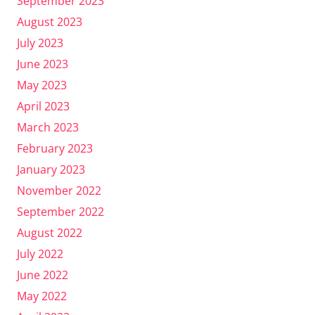
September 2023
August 2023
July 2023
June 2023
May 2023
April 2023
March 2023
February 2023
January 2023
November 2022
September 2022
August 2022
July 2022
June 2022
May 2022