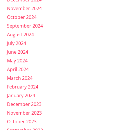
November 2024
October 2024
September 2024
August 2024
July 2024
June 2024
May 2024
April 2024
March 2024
February 2024
January 2024
December 2023
November 2023
October 2023