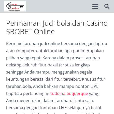
Permainan Judi bola dan Casino
Disable flashes
visibility_off
SBOBET Online
Mark headings
title
Bermain taruhan judi online bersama dengan laptop
Background Color
settings
atau computer untuk taruhan apa-pun merupakan
Zoom out
zoom_out
pilihan yang tepat. Karena dalam proses taruhan
dekstop seluruh fitur bakal terbuka lengkap
Zoom in
zoom_in
sehingga Anda mampu menggunakan segala
Decrease font
remove_circle_outline
keuntungan berasal dari fitur tersebut. Khusus fitur
taruhan bola, Anda bahkan mampu nonton LIVE
Increase font
add_circle_outline
tiap-tiap pertandingan
todoinalbuquerque
yang
Readable font
spellcheck
Anda menentukan dalam taruhan. Tentu saja,
Bright contrast
bersama dengan tontonan LIVE selanjutnya bakal
brightness_high