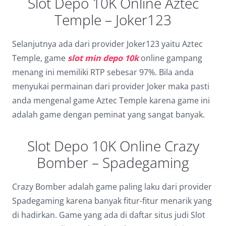
Slot Depo 10K Online Aztec
Temple – Joker123
Selanjutnya ada dari provider Joker123 yaitu Aztec
Temple, game
slot min depo 10k
online gampang
menang ini memiliki RTP sebesar 97%. Bila anda
menyukai permainan dari provider Joker maka pasti
anda mengenal game Aztec Temple karena game ini
adalah game dengan peminat yang sangat banyak.
Slot Depo 10K Online Crazy
Bomber – Spadegaming
Crazy Bomber adalah game paling laku dari provider
Spadegaming karena banyak fitur-fitur menarik yang
di hadirkan. Game yang ada di daftar situs judi Slot