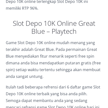
Depo 10K online terlengkap Slot Depo 10K ini
memiliki RTP 96%.
Slot Depo 10K Online Great
Blue – Playtech
Game Slot Depo 10K online mudah menang yang
terakhir adalah Great Blue. Pada permainan Great
Blue menyediakan fitur menarik seperti free spin
dimana anda bisa mendapatkan putaran gratis (free
spin) setiap waktu tertentu sehingga akan membuat
anda sangat untung.
Itulah tadi beberapa refrensi dari 6 daftar game Slot
Depo 10K online terbaik yang bisa anda pilih.
Semoga dapat membantu anda yang sedang
mencari refrensi game Slot Depo 10K online hari ini.