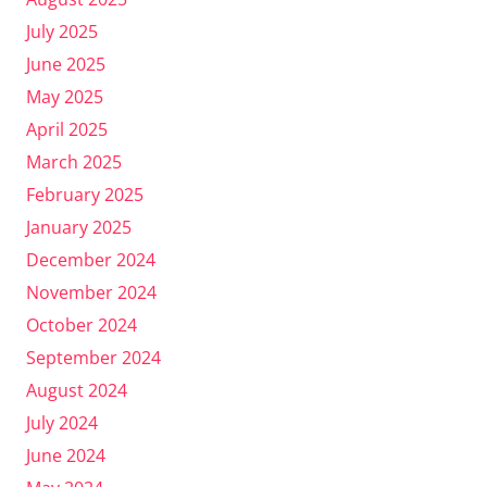
July 2025
June 2025
May 2025
April 2025
March 2025
February 2025
January 2025
December 2024
November 2024
October 2024
September 2024
August 2024
July 2024
June 2024