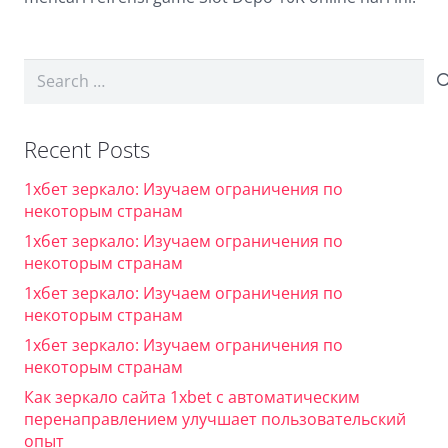
Search
for:
Recent Posts
1хбет зеркало: Изучаем ограничения по
некоторым странам
1хбет зеркало: Изучаем ограничения по
некоторым странам
1хбет зеркало: Изучаем ограничения по
некоторым странам
1хбет зеркало: Изучаем ограничения по
некоторым странам
Как зеркало сайта 1xbet с автоматическим
перенаправлением улучшает пользовательский
опыт