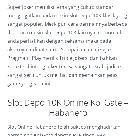
Dark contrast
brightness_low
Super Joker memiliki tema yang cukup standar
mengingatkan pada mesin Slot Depo 10K klasik yang
Underline links
format_underlined
sangat populer. Meskipun cara bermainnya berbeda
Mark links
font_download
di antara mesin Slot Depo 10K lain nya, namun bila
anda perhatikan dengan seksama maka pada
Reset
cached
akhirnya terlihat sama. Sampai bulan ini sejak
all
options
Pragmatic Play merilis Triple Jokers, dan bahkan
karakter bintang Joker terasa sangat akrab, jadi akan
sangat seru untuk melihat dan memainkan jenis
game yang satu ini.
Slot Depo 10K Online Koi Gate –
Habanero
Slot Online Habanero telah sukses menghadirkan
permainan Koi Gate dengan RTP tinggi 98%.