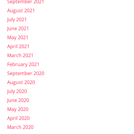
September 2021
August 2021
July 2021
June 2021
May 2021
April 2021
March 2021
February 2021
September 2020
August 2020
July 2020
June 2020
May 2020
April 2020
March 2020