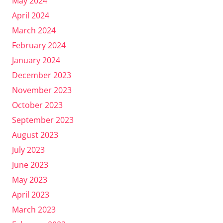
May 2024
April 2024
March 2024
February 2024
January 2024
December 2023
November 2023
October 2023
September 2023
August 2023
July 2023
June 2023
May 2023
April 2023
March 2023