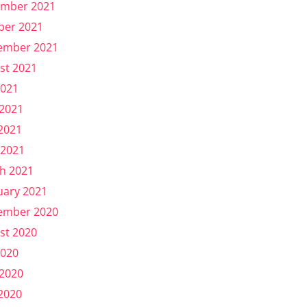
mber 2021
ber 2021
ember 2021
st 2021
2021
 2021
2021
 2021
h 2021
uary 2021
ember 2020
st 2020
2020
 2020
2020