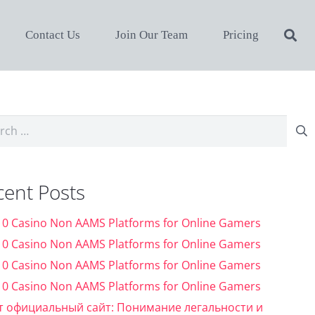
Contact Us
Join Our Team
Pricing
ch
cent Posts
10 Casino Non AAMS Platforms for Online Gamers
10 Casino Non AAMS Platforms for Online Gamers
10 Casino Non AAMS Platforms for Online Gamers
10 Casino Non AAMS Platforms for Online Gamers
т официальный сайт: Понимание легальности и