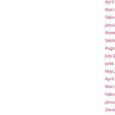
April
Marc
Febr
Janu
Nove
Sept
Augu
July 
June
May 
April
Marc
Febr
Janu
Dece