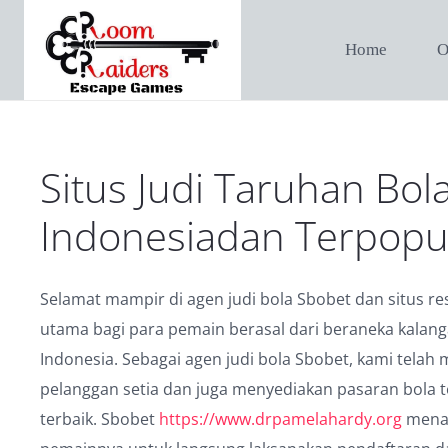
Home
O
Situs Judi Taruhan Bol
Indonesiadan Terpopu
Selamat mampir di agen judi bola Sbobet dan situs re
utama bagi para pemain berasal dari beraneka kalang
Indonesia. Sebagai agen judi bola Sbobet, kami tela
pelanggan setia dan juga menyediakan pasaran bola
terbaik. Sbobet
https://www.drpamelahardy.org
menam