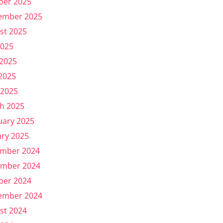
ber 2025
ember 2025
st 2025
2025
 2025
2025
 2025
h 2025
uary 2025
ary 2025
mber 2024
mber 2024
ber 2024
ember 2024
st 2024