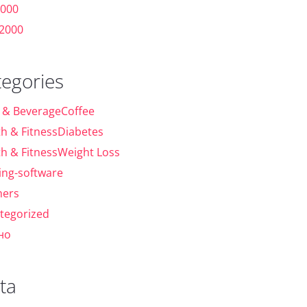
2000
 2000
tegories
 & BeverageCoffee
th & FitnessDiabetes
th & FitnessWeight Loss
ing-software
ers
tegorized
но
ta