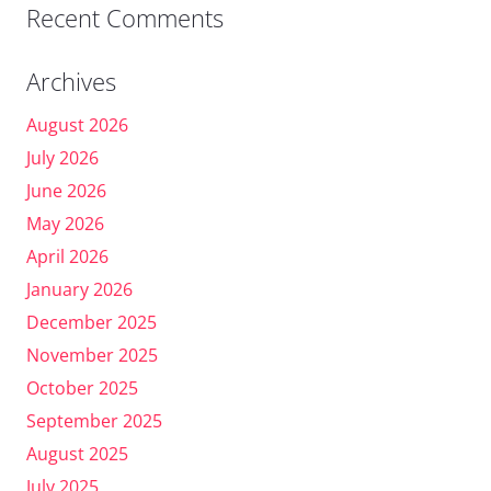
Recent Comments
Archives
August 2026
July 2026
June 2026
May 2026
April 2026
January 2026
December 2025
November 2025
October 2025
September 2025
August 2025
July 2025