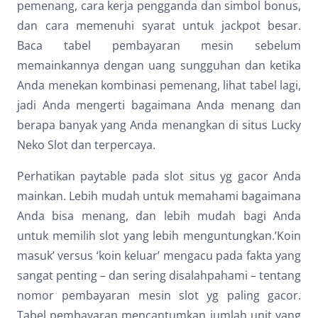
pemenang, cara kerja pengganda dan simbol bonus,
Dark contrast
brightness_low
dan cara memenuhi syarat untuk jackpot besar.
Underline links
format_underlined
Baca tabel pembayaran mesin sebelum
memainkannya dengan uang sungguhan dan ketika
Mark links
font_download
Anda menekan kombinasi pemenang, lihat tabel lagi,
Reset
cached
jadi Anda mengerti bagaimana Anda menang dan
all
berapa banyak yang Anda menangkan di situs Lucky
options
Neko Slot dan terpercaya.
Perhatikan paytable pada slot situs yg gacor Anda
mainkan. Lebih mudah untuk memahami bagaimana
Anda bisa menang, dan lebih mudah bagi Anda
untuk memilih slot yang lebih menguntungkan.’Koin
masuk’ versus ‘koin keluar’ mengacu pada fakta yang
sangat penting – dan sering disalahpahami – tentang
nomor pembayaran mesin slot yg paling gacor.
Tabel pembayaran mencantumkan jumlah unit yang