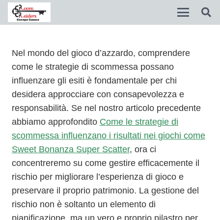
Disable flashes
visibility_off
Nel mondo del gioco d’azzardo, comprendere
Mark headings
come le strategie di scommessa possano
title
influenzare gli esiti è fondamentale per chi
Background Color
settings
desidera approcciare con consapevolezza e
Zoom out
responsabilità. Se nel nostro articolo precedente
zoom_out
abbiamo approfondito
Come le strategie di
Zoom in
zoom_in
scommessa influenzano i risultati nei giochi come
Decrease font
Sweet Bonanza Super Scatter
remove_circle_outline
, ora ci
concentreremo su come gestire efficacemente il
Increase font
add_circle_outline
rischio per migliorare l’esperienza di gioco e
Readable font
spellcheck
preservare il proprio patrimonio. La gestione del
rischio non è soltanto un elemento di
Bright contrast
brightness_high
pianificazione, ma un vero e proprio pilastro per