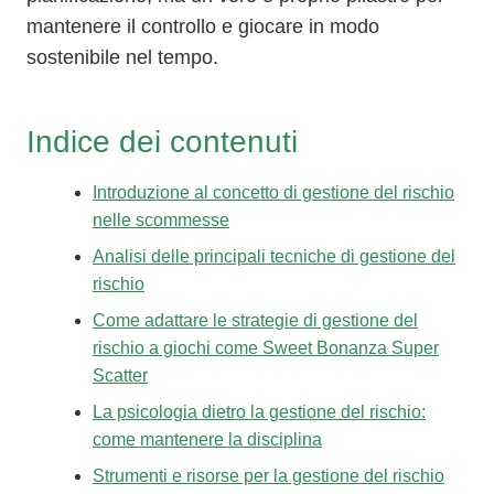
Dark contrast
brightness_low
mantenere il controllo e giocare in modo
sostenibile nel tempo.
Underline links
format_underlined
Mark links
font_download
Indice dei contenuti
Reset
cached
all
Introduzione al concetto di gestione del rischio
options
nelle scommesse
Analisi delle principali tecniche di gestione del
rischio
Come adattare le strategie di gestione del
rischio a giochi come Sweet Bonanza Super
Scatter
La psicologia dietro la gestione del rischio:
come mantenere la disciplina
Strumenti e risorse per la gestione del rischio