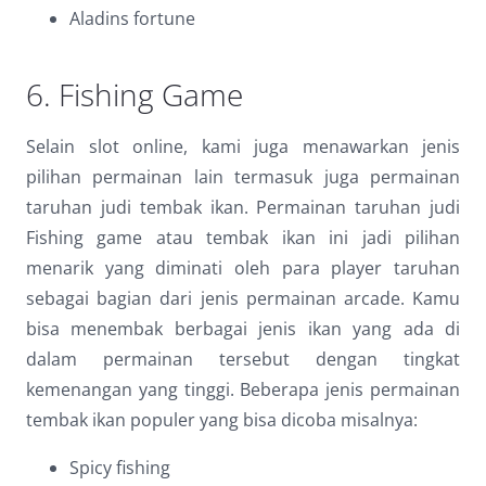
Aladins fortune
6. Fishing Game
Selain slot online, kami juga menawarkan jenis
pilihan permainan lain termasuk juga permainan
taruhan judi tembak ikan. Permainan taruhan judi
Fishing game atau tembak ikan ini jadi pilihan
menarik yang diminati oleh para player taruhan
sebagai bagian dari jenis permainan arcade. Kamu
bisa menembak berbagai jenis ikan yang ada di
dalam permainan tersebut dengan tingkat
kemenangan yang tinggi. Beberapa jenis permainan
tembak ikan populer yang bisa dicoba misalnya:
Spicy fishing