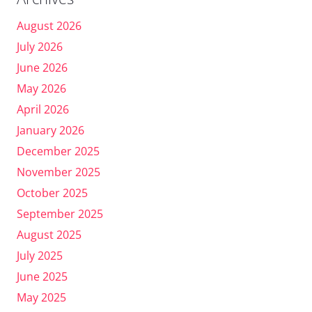
August 2026
July 2026
June 2026
May 2026
April 2026
January 2026
December 2025
November 2025
October 2025
September 2025
August 2025
July 2025
June 2025
May 2025