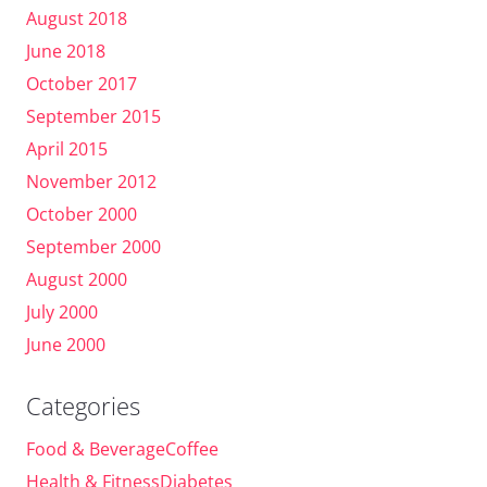
August 2018
June 2018
October 2017
September 2015
April 2015
November 2012
October 2000
September 2000
August 2000
July 2000
June 2000
Categories
Food & BeverageCoffee
Health & FitnessDiabetes