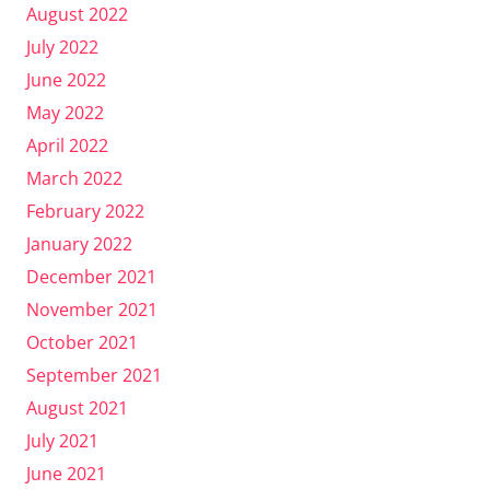
August 2022
July 2022
June 2022
May 2022
April 2022
March 2022
February 2022
January 2022
December 2021
November 2021
October 2021
September 2021
August 2021
July 2021
June 2021