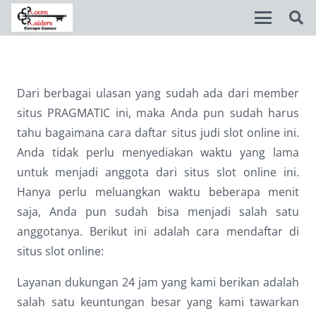
Disable flashes
visibility_off
Dari berbagai ulasan yang sudah ada dari member
Mark headings
title
situs PRAGMATIC ini, maka Anda pun sudah harus
Background Color
settings
tahu bagaimana cara daftar situs judi slot online ini.
Anda tidak perlu menyediakan waktu yang lama
Zoom out
zoom_out
untuk menjadi anggota dari situs slot online ini.
Zoom in
zoom_in
Hanya perlu meluangkan waktu beberapa menit
saja, Anda pun sudah bisa menjadi salah satu
Decrease font
remove_circle_outline
anggotanya. Berikut ini adalah cara mendaftar di
Increase font
add_circle_outline
situs slot online:
Readable font
spellcheck
Layanan dukungan 24 jam yang kami berikan adalah
Bright contrast
brightness_high
salah satu keuntungan besar yang kami tawarkan