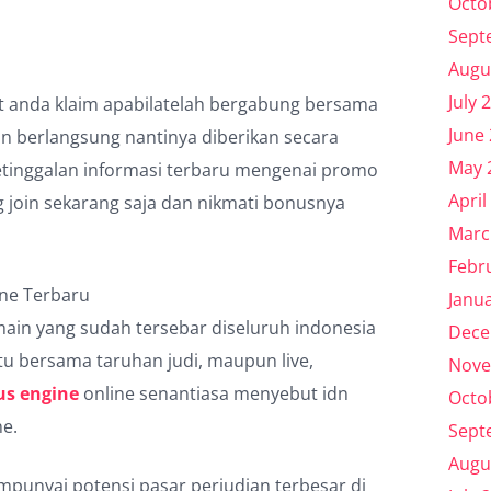
Octo
Sept
Augu
July 
at anda klaim apabilatelah bergabung bersama
June
an berlangsung nantinya diberikan secara
May 
ketinggalan informasi terbaru mengenai promo
April
 join sekarang saja dan nikmati bonusnya
Marc
Febr
ne Terbaru
Janu
main yang sudah tersebar diseluruh indonesia
Dece
u bersama taruhan judi, maupun live,
Nove
us engine
online senantiasa menyebut idn
Octo
e.
Sept
Augu
punyai potensi pasar perjudian terbesar di