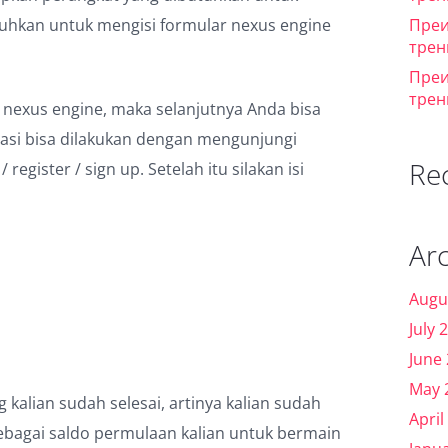
Преи
utuhkan untuk mengisi formular nexus engine
трен
Преи
трен
 nexus engine, maka selanjutnya Anda bisa
rasi bisa dilakukan dengan mengunjungi
Re
 register / sign up. Setelah itu silakan isi
Ar
Augu
July 
June
May 
kalian sudah selesai, artinya kalian sudah
April
ebagai saldo permulaan kalian untuk bermain