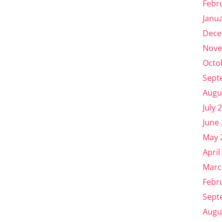
Febr
Janu
Dece
Nove
Octo
Sept
Augu
July 
June
May 
April
Marc
Febr
Sept
Augu