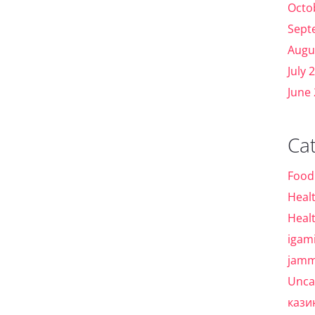
Octo
Sept
Augu
July 
June
Ca
Food
Heal
Heal
igam
jamm
Unca
кази