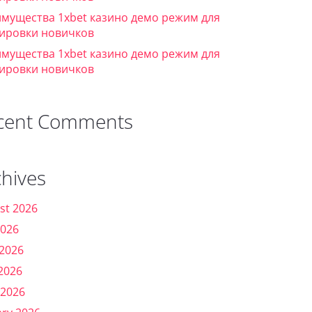
мущества 1xbet казино демо режим для
ировки новичков
мущества 1xbet казино демо режим для
ировки новичков
cent Comments
chives
st 2026
2026
 2026
2026
 2026