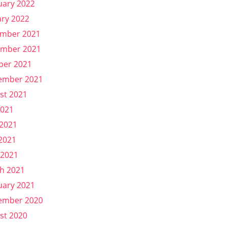
uary 2022
ary 2022
mber 2021
mber 2021
ber 2021
ember 2021
st 2021
2021
 2021
2021
 2021
h 2021
uary 2021
ember 2020
st 2020