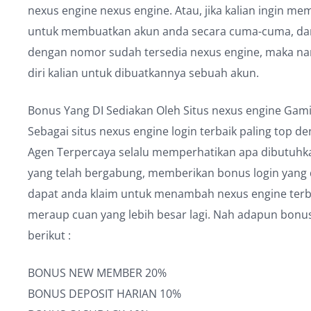
nexus engine nexus engine. Atau, jika kalian ingin m
untuk membuatkan akun anda secara cuma-cuma, dan
dengan nomor sudah tersedia nexus engine, maka na
diri kalian untuk dibuatkannya sebuah akun.
Bonus Yang DI Sediakan Oleh Situs nexus engine Gam
Sebagai situs nexus engine login terbaik paling top de
Agen Terpercaya selalu memperhatikan apa dibutuh
yang telah bergabung, memberikan bonus login yang da
dapat anda klaim untuk menambah nexus engine terb
meraup cuan yang lebih besar lagi. Nah adapun bonus
berikut :
BONUS NEW MEMBER 20%
BONUS DEPOSIT HARIAN 10%