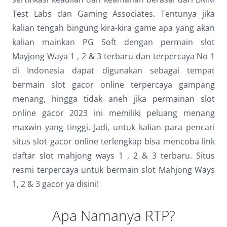
Test Labs dan Gaming Associates. Tentunya jika
kalian tengah bingung kira-kira game apa yang akan
kalian mainkan PG Soft dengan permain slot
Mayjong Waya 1 , 2 & 3 terbaru dan terpercaya No 1
di Indonesia dapat digunakan sebagai tempat
bermain slot gacor online terpercaya gampang
menang, hingga tidak aneh jika permainan slot
online gacor 2023 ini memiliki peluang menang
maxwin yang tinggi. Jadi, untuk kalian para pencari
situs slot gacor online terlengkap bisa mencoba link
daftar slot mahjong ways 1 , 2 & 3 terbaru. Situs
resmi terpercaya untuk bermain slot Mahjong Ways
1, 2 & 3 gacor ya disini!
Apa Namanya RTP?