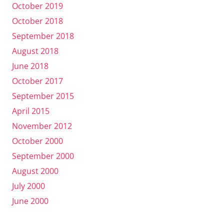
October 2019
October 2018
September 2018
August 2018
June 2018
October 2017
September 2015
April 2015
November 2012
October 2000
September 2000
August 2000
July 2000
June 2000