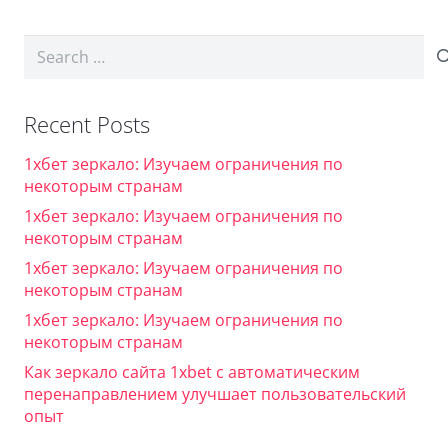
Search
for:
Recent Posts
1хбет зеркало: Изучаем ограничения по
некоторым странам
1хбет зеркало: Изучаем ограничения по
некоторым странам
1хбет зеркало: Изучаем ограничения по
некоторым странам
1хбет зеркало: Изучаем ограничения по
некоторым странам
Как зеркало сайта 1xbet с автоматическим
перенаправлением улучшает пользовательский
опыт