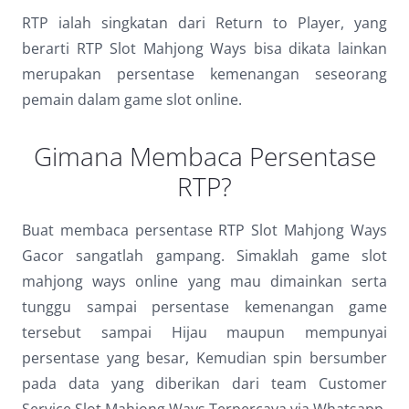
RTP ialah singkatan dari Return to Player, yang
berarti RTP Slot Mahjong Ways bisa dikata lainkan
merupakan persentase kemenangan seseorang
pemain dalam game slot online.
Gimana Membaca Persentase
RTP?
Buat membaca persentase RTP Slot Mahjong Ways
Gacor sangatlah gampang. Simaklah game slot
mahjong ways online yang mau dimainkan serta
tunggu sampai persentase kemenangan game
tersebut sampai Hijau maupun mempunyai
persentase yang besar, Kemudian spin bersumber
pada data yang diberikan dari team Customer
Service Slot Mahjong Ways Terpercaya via Whatsapp.