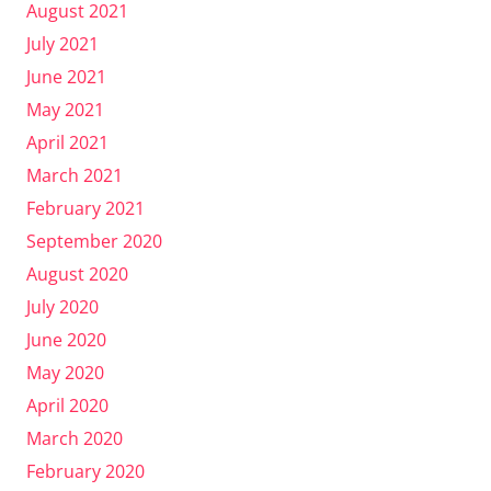
August 2021
July 2021
June 2021
May 2021
April 2021
March 2021
February 2021
September 2020
August 2020
July 2020
June 2020
May 2020
April 2020
March 2020
February 2020