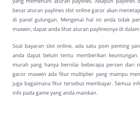
yang memenuhi aturan paylines. Adapun paylines d
besar aturan paylines slot online gacor akan meneta
di panel gulungan. Mengenai hal ini anda tidak p
maxwin, dapat anda lihat aturan paylinesnya di dalam
Soal bayaran slot online, ada satu poin penting y
anda dapat belum tentu memberikan keuntungan. 
murah yang hanya bernilai beberapa persen dari n
gacor maxwin ada fitur multiplier yang mampu me
juga bagaimana fitur tersebut membayar. Semua in
info pada game yang anda mainkan.