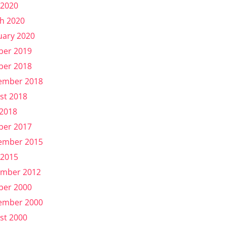
 2020
h 2020
uary 2020
ber 2019
ber 2018
ember 2018
st 2018
 2018
ber 2017
ember 2015
 2015
mber 2012
ber 2000
ember 2000
st 2000