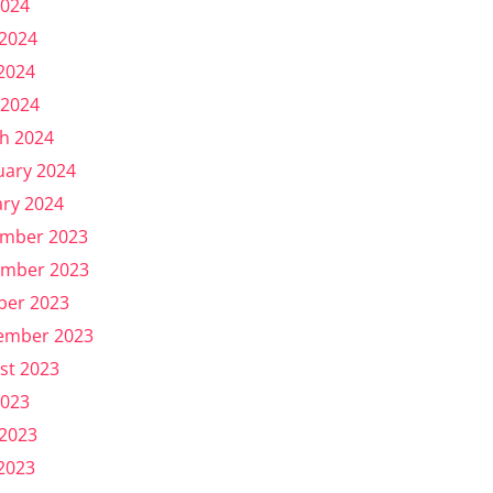
2024
 2024
2024
 2024
h 2024
uary 2024
ary 2024
mber 2023
mber 2023
ber 2023
ember 2023
st 2023
2023
 2023
2023