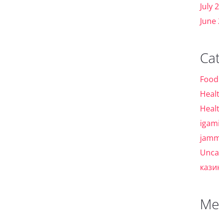
July 
June
Ca
Food
Heal
Heal
igam
jamm
Unca
кази
Me