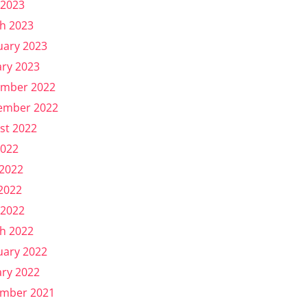
 2023
h 2023
uary 2023
ary 2023
mber 2022
ember 2022
st 2022
2022
 2022
2022
 2022
h 2022
uary 2022
ary 2022
mber 2021