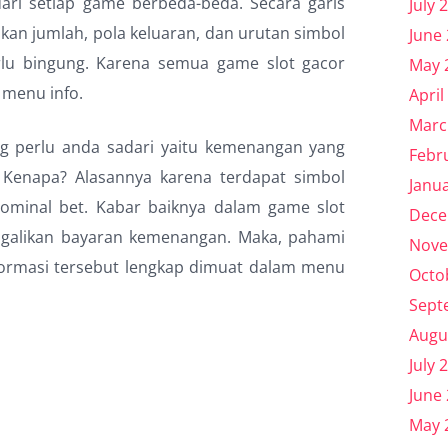
ari setiap game berbeda-beda. Secara garis
July 
pkan jumlah, pola keluaran, dan urutan simbol
June
erlu bingung. Karena semua game slot gacor
May 
 menu info.
April
Marc
ang perlu anda sadari yaitu kemenangan yang
Febr
Kenapa? Alasannya karena terdapat simbol
Janu
ominal bet. Kabar baiknya dalam game slot
Dece
ngalikan bayaran kemenangan. Maka, pahami
Nove
formasi tersebut lengkap dimuat dalam menu
Octo
Sept
Augu
July 
June
May 