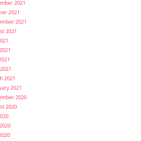
mber 2021
ber 2021
ember 2021
st 2021
2021
 2021
2021
 2021
h 2021
uary 2021
ember 2020
st 2020
2020
 2020
2020