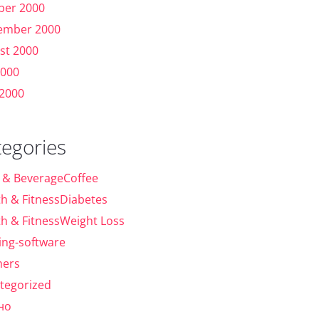
ber 2000
ember 2000
st 2000
2000
 2000
tegories
 & BeverageCoffee
th & FitnessDiabetes
th & FitnessWeight Loss
ing-software
ers
tegorized
но