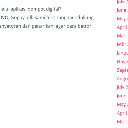
July 
lui aplikasi dompet digital?
June
, OVO, Gopay, dll. Kami terhitung mendukung
May 
enyetoran dan penarikan, agar para bettor
April
Marc
Febr
Janu
Nove
Sept
Augu
July 
June
May 
April
Marc