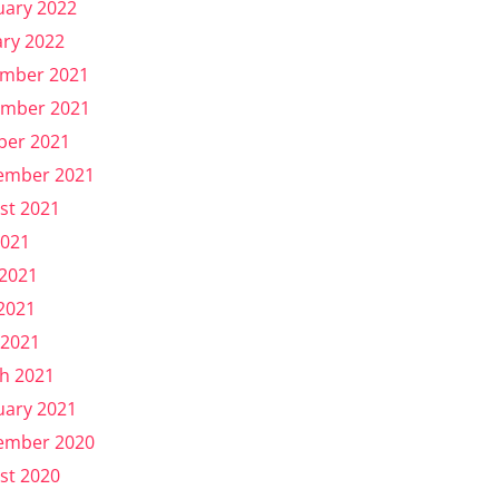
uary 2022
ary 2022
mber 2021
mber 2021
ber 2021
ember 2021
st 2021
2021
 2021
2021
 2021
h 2021
uary 2021
ember 2020
st 2020