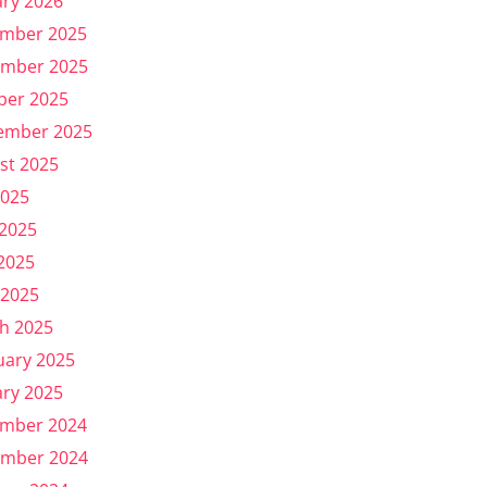
ary 2026
mber 2025
mber 2025
ber 2025
ember 2025
st 2025
2025
 2025
2025
 2025
h 2025
uary 2025
ary 2025
mber 2024
mber 2024