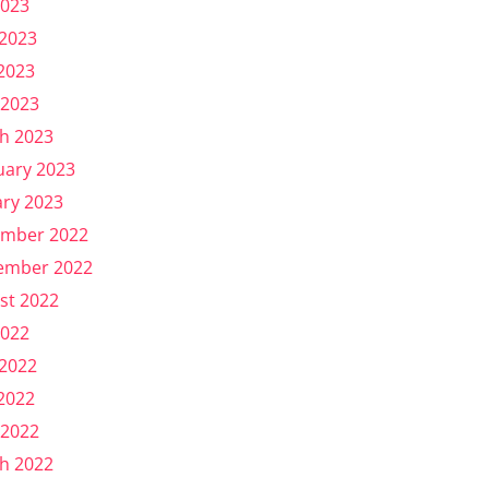
2023
 2023
2023
 2023
h 2023
uary 2023
ary 2023
mber 2022
ember 2022
st 2022
2022
 2022
2022
 2022
h 2022