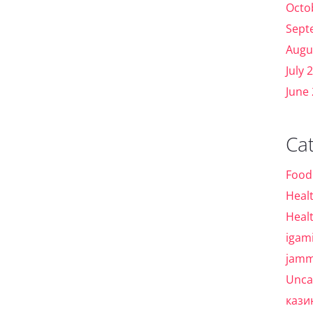
Octo
Sept
Augu
July 
June
Ca
Food
Heal
Heal
igam
jamm
Unca
кази