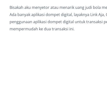
Bisakah aku menyetor atau menarik uang judi bola mela
Ada banyak aplikasi dompet digital, layaknya Link Aja
penggunaan aplikasi dompet digital untuk transaksi p
mempermudah ke dua transaksi ini.