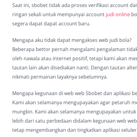
Saat ini, sbobet tidak ada proses verifikasi account 
ringan sekali untuk mempunyai account
judi online
bo
segera dapat dapat account baru.
Mengapa aku tidak dapat mengakses web judi bola?
Beberapa bettor pernah mengalami pengalaman tidak 
oleh nawala atau internet positif, tetapi kami akan me
tautan lain akan disediakan nanti. Dengan tautan alte
nikmati permainan layaknya sebelumnya.
Mengapa kegunaan di web web Sbobet dan aplikasi b
Kami akan selamanya mengupayakan agar petaruh m
mungkin. Kami akan selamanya mengupayakan untuk t
lebih dari satu perbedaan didalam kegunaan web web 
tetap mengembangkan dan tingkatkan aplikasi seluler