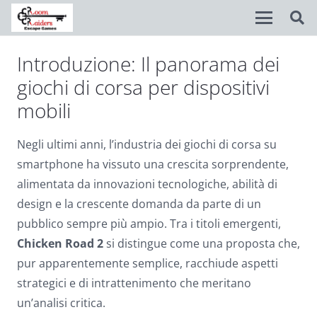
Introduzione: Il panorama dei
Disable flashes
visibility_off
giochi di corsa per dispositivi
Mark headings
title
mobili
Background Color
settings
Negli ultimi anni, l’industria dei giochi di corsa su
Zoom out
zoom_out
smartphone ha vissuto una crescita sorprendente,
alimentata da innovazioni tecnologiche, abilità di
Zoom in
zoom_in
design e la crescente domanda da parte di un
Decrease font
remove_circle_outline
pubblico sempre più ampio. Tra i titoli emergenti,
Chicken Road 2
si distingue come una proposta che,
Increase font
add_circle_outline
pur apparentemente semplice, racchiude aspetti
Readable font
spellcheck
strategici e di intrattenimento che meritano
Bright contrast
brightness_high
un’analisi critica.