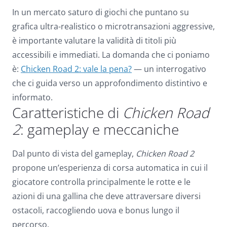
Dark contrast
brightness_low
In un mercato saturo di giochi che puntano su
grafica ultra-realistico o microtransazioni aggressive,
Underline links
format_underlined
è importante valutare la validità di titoli più
Mark links
font_download
accessibili e immediati. La domanda che ci poniamo
è:
Chicken Road 2: vale la pena?
— un interrogativo
Reset
cached
che ci guida verso un approfondimento distintivo e
all
options
informato.
Caratteristiche di
Chicken Road
2
: gameplay e meccaniche
Dal punto di vista del gameplay,
Chicken Road 2
propone un’esperienza di corsa automatica in cui il
giocatore controlla principalmente le rotte e le
azioni di una gallina che deve attraversare diversi
ostacoli, raccogliendo uova e bonus lungo il
percorso.