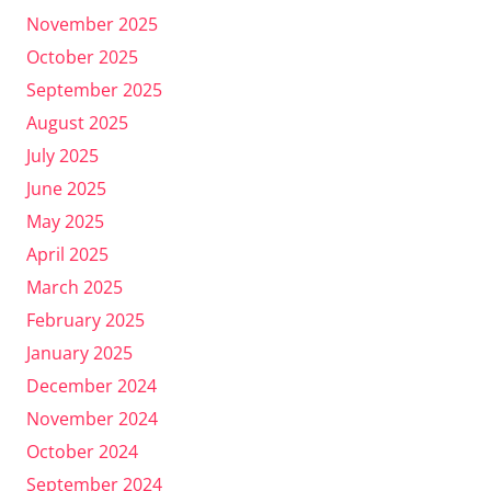
November 2025
October 2025
September 2025
August 2025
July 2025
June 2025
May 2025
April 2025
March 2025
February 2025
January 2025
December 2024
November 2024
October 2024
September 2024