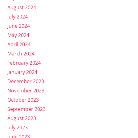
August 2024
July 2024
June 2024
May 2024
April 2024
March 2024
February 2024
January 2024
December 2023
November 2023
October 2023
September 2023
August 2023
July 2023
June 2023