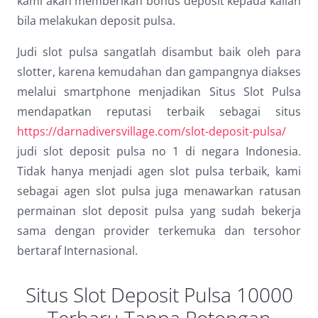
kami akan memberikan bonus deposit kepada kalian
Dark contrast
brightness_low
bila melakukan deposit pulsa.
Underline links
format_underlined
Judi slot pulsa sangatlah disambut baik oleh para
Mark links
font_download
slotter, karena kemudahan dan gampangnya diakses
melalui smartphone menjadikan Situs Slot Pulsa
Reset
cached
mendapatkan reputasi terbaik sebagai situs
all
https://darnadiversvillage.com/slot-deposit-pulsa/
options
judi slot deposit pulsa no 1 di negara Indonesia.
Tidak hanya menjadi agen slot pulsa terbaik, kami
sebagai agen slot pulsa juga menawarkan ratusan
permainan slot deposit pulsa yang sudah bekerja
sama dengan provider terkemuka dan tersohor
bertaraf Internasional.
Situs Slot Deposit Pulsa 10000