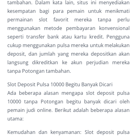
tambahan. Dalam kata lain, situs ini menyediakan
kesempatan bagi para pemain untuk menikmati
permainan slot favorit mereka tanpa perlu
menggunakan metode pembayaran konvensional
seperti transfer bank atau kartu kredit. Pengguna
cukup menggunakan pulsa mereka untuk melakukan
deposit, dan jumlah yang mereka depositkan akan
langsung dikreditkan ke akun perjudian mereka
tanpa Potongan tambahan.
Slot Deposit Pulsa 10000 Begitu Banyak Dicari
Ada beberapa alasan mengapa slot deposit pulsa
10000 tanpa Potongan begitu banyak dicari oleh
pemain judi online. Berikut adalah beberapa alasan
utama:
Kemudahan dan kenyamanan: Slot deposit pulsa