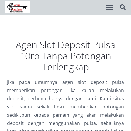
Disable flashes
visibility_off
Mark headings
title
Agen Slot Deposit Pulsa
Background Color
settings
10rb Tanpa Potongan
Zoom out
Terlengkap
zoom_out
Zoom in
zoom_in
Jika pada umumnya agen slot deposit pulsa
Decrease font
remove_circle_outline
memberikan potongan jika kalian melakukan
deposit, berbeda halnya dengan kami. Kami situs
Increase font
add_circle_outline
slot sama sekali tidak memberikan potongan
Readable font
spellcheck
sedikitpun kepada pemain yang akan melakukan
Bright contrast
deposit dengan menggunakan pulsa, sebaliknya
brightness_high