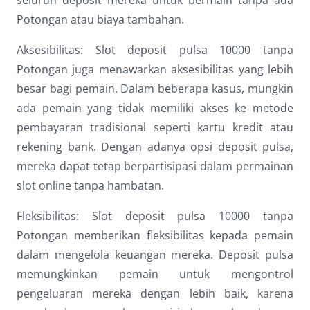
Potongan atau biaya tambahan.
Aksesibilitas: Slot deposit pulsa 10000 tanpa
Potongan juga menawarkan aksesibilitas yang lebih
besar bagi pemain. Dalam beberapa kasus, mungkin
ada pemain yang tidak memiliki akses ke metode
pembayaran tradisional seperti kartu kredit atau
rekening bank. Dengan adanya opsi deposit pulsa,
mereka dapat tetap berpartisipasi dalam permainan
slot online tanpa hambatan.
Fleksibilitas: Slot deposit pulsa 10000 tanpa
Potongan memberikan fleksibilitas kepada pemain
dalam mengelola keuangan mereka. Deposit pulsa
memungkinkan pemain untuk mengontrol
pengeluaran mereka dengan lebih baik, karena