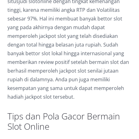
situsjudi slotonline dengan tingkat kemenangan
tinggi, karena memiliki angka RTP dan Volatilitas
sebesar 97%. Hal ini membuat banyak bettor slot
yang pada akhirnya dengan mudah dapat
memperoleh jackpot slot yang telah disediakan
dengan total hingga belasan juta rupiah. Sudah
banyak bettor slot lokal hingga internasional yang
memberikan review positif setelah bermain slot dan
berhasil memperoleh jackpot slot senilai jutaan
rupiah di dalamnya. Anda pun juga memiliki
kesempatan yang sama untuk dapat memperoleh
hadiah jackpot slot tersebut.
Tips dan Pola Gacor Bermain
Slot Online