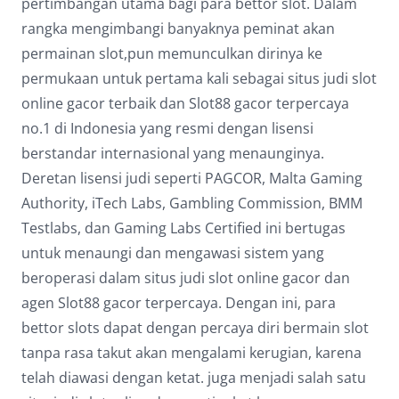
pertimbangan utama bagi para bettor slot. Dalam
Dark contrast
brightness_low
rangka mengimbangi banyaknya peminat akan
Underline links
format_underlined
permainan slot,pun memunculkan dirinya ke
permukaan untuk pertama kali sebagai situs judi slot
Mark links
font_download
online gacor terbaik dan Slot88 gacor terpercaya
Reset
no.1 di Indonesia yang resmi dengan lisensi
cached
all
berstandar internasional yang menaunginya.
options
Deretan lisensi judi seperti PAGCOR, Malta Gaming
Authority, iTech Labs, Gambling Commission, BMM
Testlabs, dan Gaming Labs Certified ini bertugas
untuk menaungi dan mengawasi sistem yang
beroperasi dalam situs judi slot online gacor dan
agen Slot88 gacor terpercaya. Dengan ini, para
bettor slots dapat dengan percaya diri bermain slot
tanpa rasa takut akan mengalami kerugian, karena
telah diawasi dengan ketat. juga menjadi salah satu