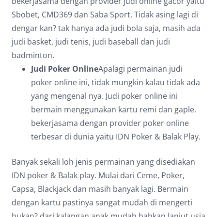
bekerjasama dengan provider judi online gacor yaitu
Sbobet, CMD369 dan Saba Sport. Tidak asing lagi di
dengar kan? tak hanya ada judi bola saja, masih ada
judi basket, judi tenis, judi baseball dan judi
badminton.
Judi Poker Online
Apalagi permainan judi
poker online ini, tidak mungkin kalau tidak ada
yang mengenal nya. Judi poker online ini
bermain menggunakan kartu remi dan gaple.
bekerjasama dengan provider poker online
terbesar di dunia yaitu IDN Poker & Balak Play.
Banyak sekali loh jenis permainan yang disediakan
IDN poker & Balak play. Mulai dari Ceme, Poker,
Capsa, Blackjack dan masih banyak lagi. Bermain
dengan kartu pastinya sangat mudah di mengerti
bukan? dari kalangan anak mudah bahkan lanjut usia