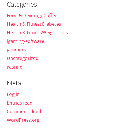
Categories
Food & BeverageCoffee
Health & FitnessDiabetes
Health & FitnessWeight Loss
igaming-software
jammers
Uncategorized
казино
Meta
Log in
Entries feed
Comments feed
WordPress.org