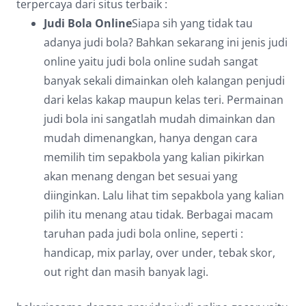
terpercaya dari situs terbaik :
Judi Bola Online
Siapa sih yang tidak tau
adanya judi bola? Bahkan sekarang ini jenis judi
online yaitu judi bola online sudah sangat
banyak sekali dimainkan oleh kalangan penjudi
dari kelas kakap maupun kelas teri. Permainan
judi bola ini sangatlah mudah dimainkan dan
mudah dimenangkan, hanya dengan cara
memilih tim sepakbola yang kalian pikirkan
akan menang dengan bet sesuai yang
diinginkan. Lalu lihat tim sepakbola yang kalian
pilih itu menang atau tidak. Berbagai macam
taruhan pada judi bola online, seperti :
handicap, mix parlay, over under, tebak skor,
out right dan masih banyak lagi.