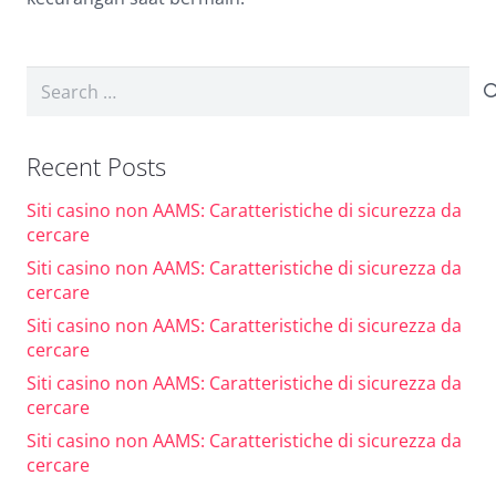
Search
for:
Recent Posts
Siti casino non AAMS: Caratteristiche di sicurezza da
cercare
Siti casino non AAMS: Caratteristiche di sicurezza da
cercare
Siti casino non AAMS: Caratteristiche di sicurezza da
cercare
Siti casino non AAMS: Caratteristiche di sicurezza da
cercare
Siti casino non AAMS: Caratteristiche di sicurezza da
cercare