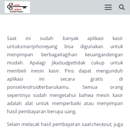
Disable flashes
visibility_off
Saat ini sudah banyak aplikasi kasir
Mark headings
title
untuk
smartphone
yang bisa digunakan untuk
Background Color
settings
menyimpan berbagaitagihan keuangandengan
mudah. Apalagi jika
budget
tidak cukup untuk
Zoom out
zoom_out
membeli mesin kasir. Pins dapat mengunduh
Zoom in
zoom_in
aplikasi ini secara gratis di
ponsel
Android
terbarukamu. Semua orang
Decrease font
remove_circle_outline
sepertinya sudah mengetahui bahwa mesin kasir
Increase font
add_circle_outline
adalah alat untuk memperbaiki atau menyimpan
Readable font
spellcheck
hasil pembayaran berupa uang.
Bright contrast
brightness_high
Selain melacak hasil pembayaran saat
checkout
, juga