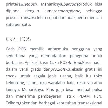
printer
Bluetooth
. Menariknya,
barcode
produk bisa
dipindai dengan kamera
smartphone
, sehingga
proses transaksi lebih cepat dan tidak perlu mencari
satu per satu.
Cazh POS
Cazh POS memiliki antarmuka pengguna yang
sederhana yang memudahkan pengguna untuk
berbisnis. Aplikasi kasir Cazh POS
Android
Kasir hadir
dalam versi gratis dan
pro.
Software
kasir gratis ini
cocok untuk segala jenis usaha, baik itu toko
kelontong, salon, toko waralaba, kafe, restoran atau
lainnya. Menariknya, Pins juga bisa menjual pulsa
dan menerima pembayaran listrik, PDAM, PLN,
Telkom,tokendan berbagai kebutuhan transaksional