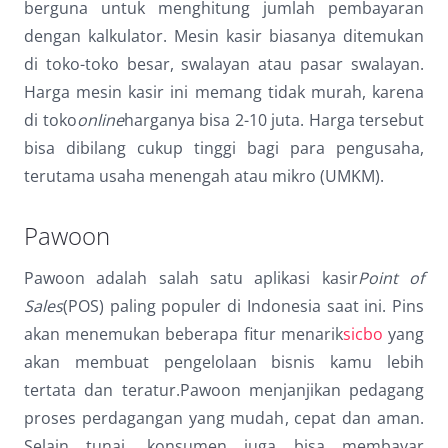
berguna untuk menghitung jumlah pembayaran
Dark contrast
brightness_low
dengan kalkulator. Mesin kasir biasanya ditemukan
Underline links
format_underlined
di toko-toko besar, swalayan atau pasar swalayan.
Harga mesin kasir ini memang tidak murah, karena
Mark links
font_download
di toko
online
harganya bisa 2-10 juta. Harga tersebut
Reset
cached
bisa dibilang cukup tinggi bagi para pengusaha,
all
terutama usaha menengah atau mikro (UMKM).
options
Pawoon
Pawoon adalah salah satu aplikasi kasir
Point of
Sales
(POS) paling populer di Indonesia saat ini. Pins
akan menemukan beberapa fitur menarik
sicbo
yang
akan membuat pengelolaan bisnis kamu lebih
tertata dan teratur.Pawoon menjanjikan pedagang
proses perdagangan yang mudah, cepat dan aman.
Selain tunai, konsumen juga bisa membayar