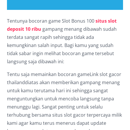
Tentunya bocoran game Slot Bonus 100
situs slot
deposit 10 ribu
gampang menang dibawah sudah
terdata sangat rapih sehingga tidak ada
kemungkinan salah input. Bagi kamu yang sudah
tidak sabar ingin melihat bocoran game tersebut
langsung saja dibawah ini:
Tentu saja memainkan bocoran gameLink slot gacor
thailanddiatas akan memberikan gampang menang
untuk kamu terutama hari ini sehingga sangat
menguntungkan untuk mencoba langsung tanpa
menunggu lagi. Sangat penting untuk selalu
terhubung bersama situs slot gacor terpercaya milik
kami agar kamu terus menerus dapat update