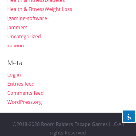
Health & FitnessWeight Loss
igaming-software
jammers
Uncategorized
казино
Meta
Log in
Entries feed
Comments feed
WordPress.org
©2018-2028 Room Raiders Escape Games LLC-All
rights Reserved