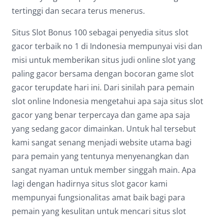
tertinggi dan secara terus menerus.
Situs Slot Bonus 100 sebagai penyedia situs slot
gacor terbaik no 1 di Indonesia mempunyai visi dan
misi untuk memberikan situs judi online slot yang
paling gacor bersama dengan bocoran game slot
gacor terupdate hari ini. Dari sinilah para pemain
slot online Indonesia mengetahui apa saja situs slot
gacor yang benar terpercaya dan game apa saja
yang sedang gacor dimainkan. Untuk hal tersebut
kami sangat senang menjadi website utama bagi
para pemain yang tentunya menyenangkan dan
sangat nyaman untuk member singgah main. Apa
lagi dengan hadirnya situs slot gacor kami
mempunyai fungsionalitas amat baik bagi para
pemain yang kesulitan untuk mencari situs slot